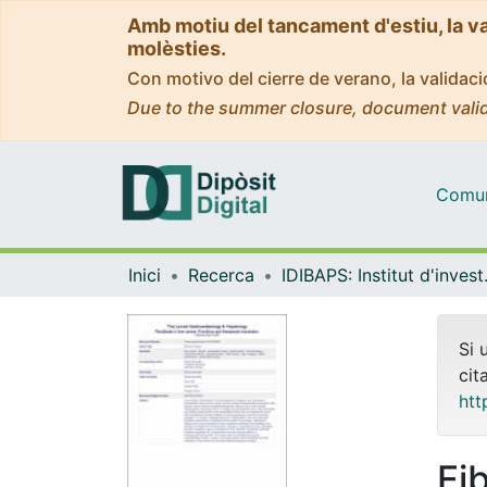
Amb motiu del tancament d'estiu, la v
molèsties.
Con motivo del cierre de verano, la valida
Due to the summer closure, document valid
Comuni
Inici
Recerca
IDIBAPS: Instit
Si 
cit
htt
Fib