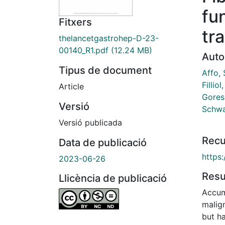
fu
Fitxers
tr
thelancetgastrohep-D-23-
00140_R1.pdf
(12.24 MB)
Auto
Tipus de document
Affo, 
Filliol
Article
Gores,
Versió
Schwa
Versió publicada
Recu
Data de publicació
https
2023-06-26
Res
Llicència de publicació
Accumu
malign
but h