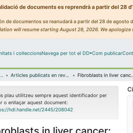
alidació de documents es reprendrà a partir del 28 d
ción de documentos se reanudará a partir del 28 de agosto 
ation will resume starting August 28, 2026. We apologize 
tats i col·leccions
Navega per tot el DD
Com publicar
Cont
ut d'investigacions Biomèdiques August Pi i Sunyer
Articles publicats en revistes (IDIBAPS: Institut d'investigacions Biomèdiques August Pi i Sunyer)
Fibroblasts in liver cancer: functi
Ci
us plau utilitzeu sempre aquest identificador per
ar o enllaçar aquest document:
ps://hdl.handle.net/2445/208042
roblasts in liver cancer: