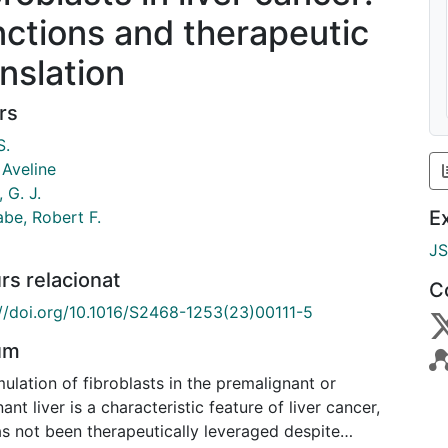
nctions and therapeutic
anslation
rs
S.
, Aveline
 G. J.
E
be, Robert F.
J
rs relacionat
C
://doi.org/10.1016/S2468-1253(23)00111-5
um
lation of fibroblasts in the premalignant or
ant liver is a characteristic feature of liver cancer,
as not been therapeutically leveraged despite