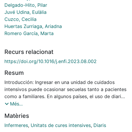
Delgado-Hito, Pilar
Juvé Udina, Eulàlia
Cuzco, Cecilia
Huertas Zurriaga, Ariadna
Romero García, Marta
Recurs relacionat
https://doi.org/10.1016/j.enfi.2023.08.002
Resum
Introducción: Ingresar en una unidad de cuidados
intensivos puede ocasionar secuelas tanto a pacientes
como a familiares. En algunos países, el uso de diarios
es una acción preventiva. Objetivo: Esta investigación
Més...
propone examinar críticamente el concepto de «diario
Matèries
de unidad de cuidados intensivos» mediante el análisis
del estado actual de la literatura científica para
Infermeres
,
Unitats de cures intensives
,
Diaris
desarrollar una concepción precisa de este fenómeno