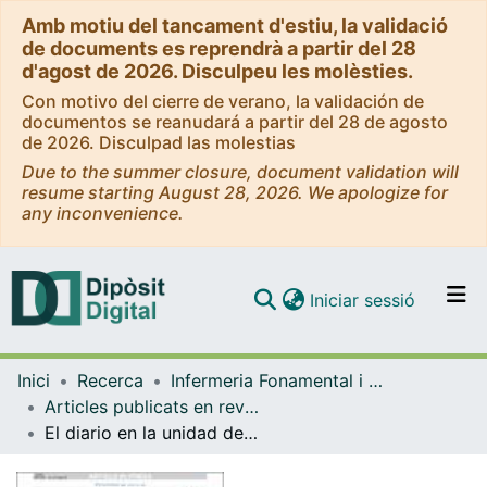
Amb motiu del tancament d'estiu, la validació
de documents es reprendrà a partir del 28
d'agost de 2026. Disculpeu les molèsties.
Con motivo del cierre de verano, la validación de
documentos se reanudará a partir del 28 de agosto
de 2026. Disculpad las molestias
Due to the summer closure, document validation will
resume starting August 28, 2026. We apologize for
any inconvenience.
(current)
Iniciar sessió
Comunitats i col·leccions
Inici
Recerca
Infermeria Fonamental i Clínica
Navega per tot el DD
Articles publicats en revistes (Infermeria Fonamental i Clínica)
Com publicar
El diario en la unidad de cuidados intensivos: análisis de concepto
Contacte