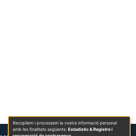
Recopilem i processem la vostra informació personal
amb les finalitats següents:
Estadístic & Registre i
recuperació de contrasenya