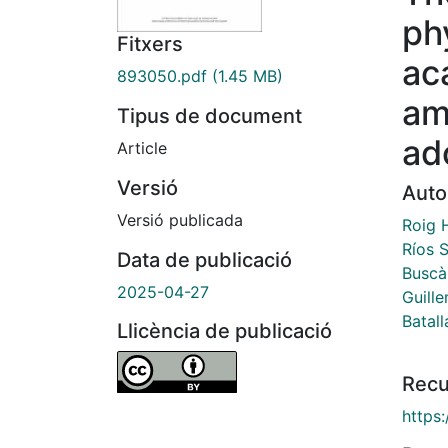
ph
Fitxers
ac
893050.pdf
(1.45 MB)
am
Tipus de document
ad
Article
Versió
Auto
Versió publicada
Roig H
Ríos S
Data de publicació
Buscà
2025-04-27
Guill
Batall
Llicència de publicació
Recu
https