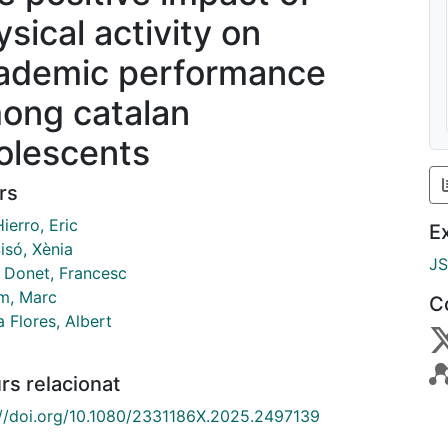
ysical activity on
ademic performance
ong catalan
olescents
rs
ierro, Eric
E
isó, Xènia
J
 Donet, Francesc
em, Marc
C
a Flores, Albert
rs relacionat
://doi.org/10.1080/2331186X.2025.2497139