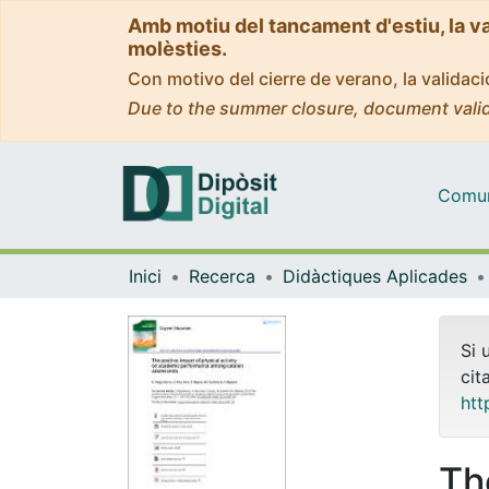
Amb motiu del tancament d'estiu, la v
molèsties.
Con motivo del cierre de verano, la valida
Due to the summer closure, document valid
Comuni
Inici
Recerca
Didàctiques Aplicades
Si 
cit
htt
Th