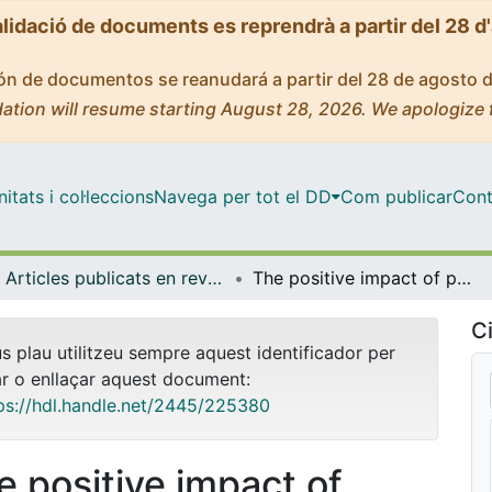
alidació de documents es reprendrà a partir del 28 d
ción de documentos se reanudará a partir del 28 de agosto 
ation will resume starting August 28, 2026. We apologize 
tats i col·leccions
Navega per tot el DD
Com publicar
Cont
Articles publicats en revistes (Didàctiques Aplicades)
The positive impact of physical activity on academic performance among catalan adolescents
Ci
us plau utilitzeu sempre aquest identificador per
ar o enllaçar aquest document:
ps://hdl.handle.net/2445/225380
e positive impact of