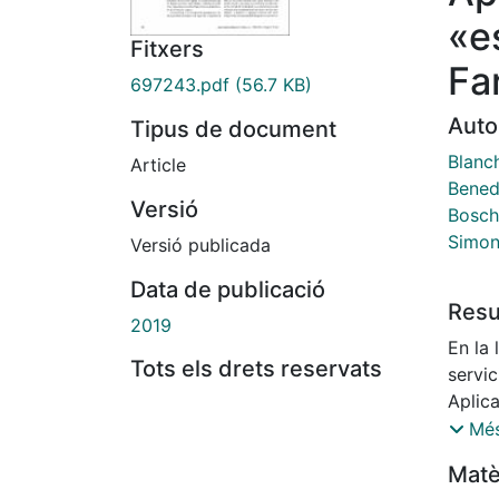
«e
Fitxers
Fa
697243.pdf
(56.7 KB)
Auto
Tipus de document
Blanc
Article
Bened
Versió
Bosch 
Simon
Versió publicada
Data de publicació
Res
2019
En la 
Tots els drets reservats
servi
Aplic
presen
Més
asign
Matè
Biopr