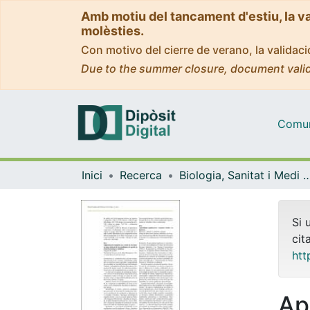
Amb motiu del tancament d'estiu, la v
molèsties.
Con motivo del cierre de verano, la valida
Due to the summer closure, document valid
Comuni
Inici
Recerca
Biologia, Sanitat i Medi
Si 
cit
htt
Ap