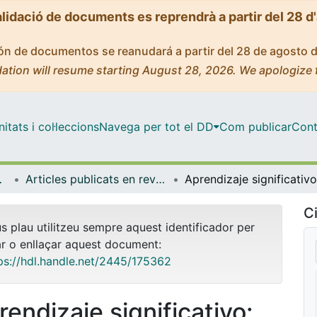
alidació de documents es reprendrà a partir del 28 d
ción de documentos se reanudará a partir del 28 de agosto 
ation will resume starting August 28, 2026. We apologize 
tats i col·leccions
Navega per tot el DD
Com publicar
Cont
 Ambient
Articles publicats en revistes (Biologia, Sanitat i Medi Ambient)
Ci
us plau utilitzeu sempre aquest identificador per
ar o enllaçar aquest document:
ps://hdl.handle.net/2445/175362
rendizaje significativo: