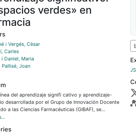
spacios verdes» en
rmacia
rs
hé i Vergés, Cèsar
í, Carles
i Daniel, Maria
E
 Pallisé, Joan
J
C
um
línea del aprendizaje signifi cativo y aprendizaje-
cio desarrollada por el Grupo de Innovación Docente
ado a las Ciencias Farmacéuticas (GIBAF), se
tan las actividades de los estudiantes de la
...
atura Plantas Medicinales, Etnobotánica y
ries
ospección enmarcadas en el proyecto de innovación