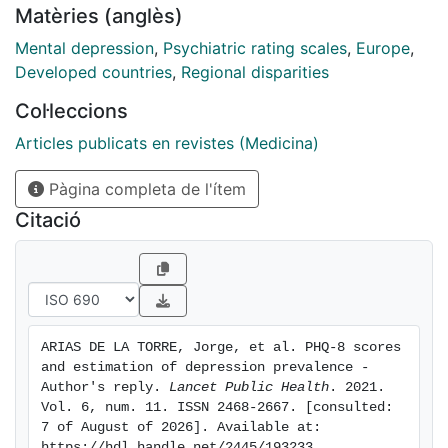
Matèries (anglès)
feasible using clinical interviews, and the use of an
instrument such as the PHQ-8 is considered more
Mental depression
,
Psychiatric rating scales
,
Europe
,
appropriate.
Developed countries
,
Regional disparities
Col·leccions
Articles publicats en revistes (Medicina)
Pàgina completa de l'ítem
Citació
ARIAS DE LA TORRE, Jorge, et al. PHQ-8 scores 
and estimation of depression prevalence - 
Author's reply. 
Lancet Public Health
. 2021. 
Vol. 6, num. 11. ISSN 2468-2667. [consulted: 
7 of August of 2026]. Available at: 
https://hdl.handle.net/2445/193233