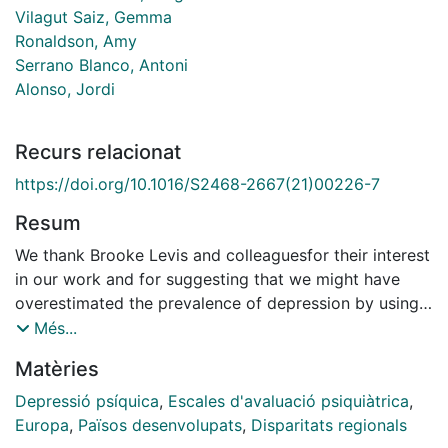
Vilagut Saiz, Gemma
Ronaldson, Amy
Serrano Blanco, Antoni
Alonso, Jordi
Recurs relacionat
https://doi.org/10.1016/S2468-2667(21)00226-7
Resum
We thank Brooke Levis and colleaguesfor their interest
in our work and for suggesting that we might have
overestimated the prevalence of depression by using
the eight-item Patient Health Questionnaire (PHQ-8) in
Més...
our study. Although we acknowledged the limitations
Matèries
associated with the use of the PHQ-8, we believe that
further discussion is required.It should be noted that a
Depressió psíquica
,
Escales d'avaluació psiquiàtrica
,
study of this size, with a representative sample of 27
Europa
,
Països desenvolupats
,
Disparitats regionals
countries and 258 888 participants, would not be