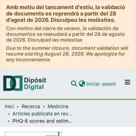
Amb motiu del tancament d'estiu, la validació
de documents es reprendrà a partir del 28
d'agost de 2026. Disculpeu les molèsties.
Con motivo del cierre de verano, la validación de
documentos se reanudará a partir del 28 de agosto
de 2026. Disculpad las molestias
Due to the summer closure, document validation will
resume starting August 28, 2026. We apologize for
any inconvenience.
(current)
Iniciar sessió
Comunitats i col·leccions
Inici
Recerca
Medicina
Navega per tot el DD
Articles publicats en revistes (Medicina)
Com publicar
PHQ-8 scores and estimation of depression prevalence - Author's reply
Contacte