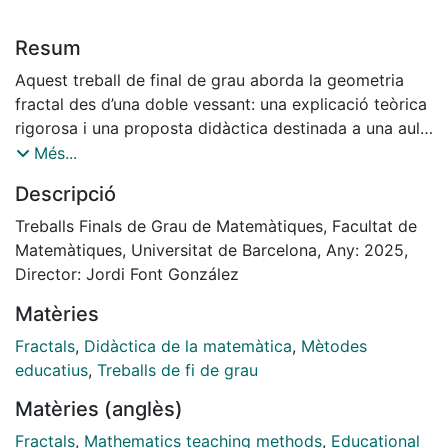
Resum
Aquest treball de final de grau aborda la geometria
fractal des d’una doble vessant: una explicació teòrica
rigorosa i una proposta didàctica destinada a una aula
de batxillerat.
Més...
Descripció
En la primera part s’introdueixen els conceptes
essencials de la geometria fractal: la construcció
Treballs Finals de Grau de Matemàtiques, Facultat de
d’alguns fractals geomètrics emblemàtics, els sistemes
Matemàtiques, Universitat de Barcelona, Any: 2025,
de funcions iterades i el teorema del Collage. També
Director: Jordi Font González
s’exposen dos mètodes per a la generació de fractals:
Matèries
l’algorisme determinista i l’aleatori. A m´es, es
presenten diverses nocions de dimensió fractal, com
Fractals
,
Didàctica de la matemàtica
,
Mètodes
són la dimensió per recompte de caixes i la dimensió
educatius
,
Treballs de fi de grau
de Hausdorff. Finalment, s’analitzen alguns exemples
Matèries (anglès)
de fractals aleatoris de construcció determinista.
Fractals
,
Mathematics teaching methods
,
Educational