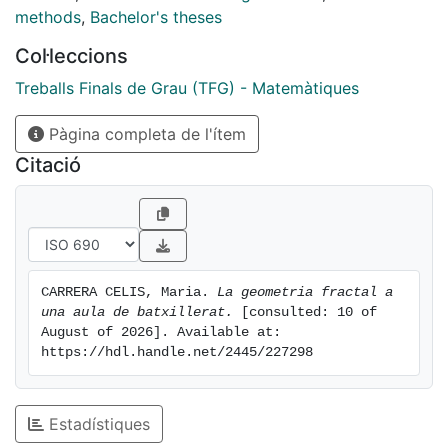
La segona part del treball proporciona un suggeriment
methods
,
Bachelor's theses
per portar aquest bloc temàtic a una aula de
Col·leccions
batxillerat, amb la finalitat de despertar l’interès per la
matèria i fomentar el pensament matemàtic a través
Treballs Finals de Grau (TFG) - Matemàtiques
de l’experimentació i l’observació.
Pàgina completa de l'ítem
Citació
CARRERA CELIS, Maria. 
La geometria fractal a 
una aula de batxillerat.
 [consulted: 10 of 
August of 2026]. Available at: 
https://hdl.handle.net/2445/227298
Estadístiques