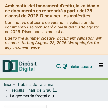
Amb motiu del tancament d'estiu, la validació
de documents es reprendrà a partir del 28
d'agost de 2026. Disculpeu les molèsties.
Con motivo del cierre de verano, la validación de
documentos se reanudará a partir del 28 de agosto
de 2026. Disculpad las molestias
Due to the summer closure, document validation will
resume starting August 28, 2026. We apologize for
any inconvenience.
(current)
Iniciar sessió
Comunitats i col·leccions
Inici
Treballs de l'alumnat
Navega per tot el DD
Treballs Finals de Grau (TFG) - Matemàtiques
Com publicar
La geometria fractal a una aula de batxillerat
Contacte