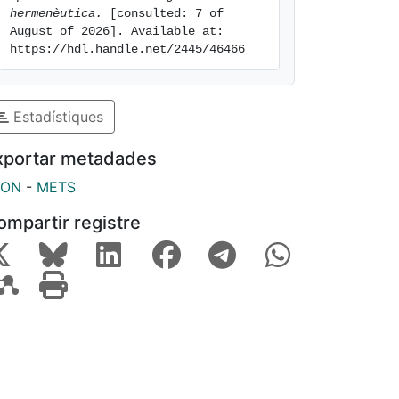
hermenèutica.
 [consulted: 7 of 
August of 2026]. Available at: 
https://hdl.handle.net/2445/46466
Estadístiques
xportar metadades
SON
-
METS
ompartir registre