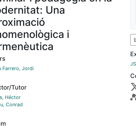
dernitat: Una
roximació
nomenològica i
rmenèutica
E
rs
J
 Farrero, Jordi
C
ctor/Tutor
s, Héctor
ou, Conrad
um