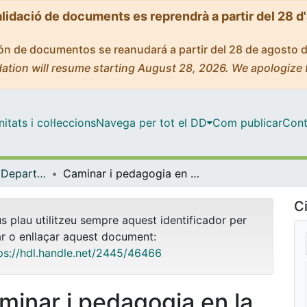
alidació de documents es reprendrà a partir del 28 d
ción de documentos se reanudará a partir del 28 de agosto 
ation will resume starting August 28, 2026. We apologize 
tats i col·leccions
Navega per tot el DD
Com publicar
Cont
Tesis Doctorals - Departament - Teoria i Història de l'Educació
Caminar i pedagogia en la modernitat: Una aproximació fenomenològica i hermenèutica
Ci
us plau utilitzeu sempre aquest identificador per
ar o enllaçar aquest document:
ps://hdl.handle.net/2445/46466
minar i pedagogia en la