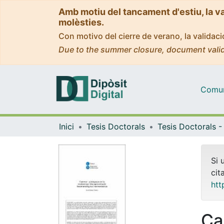
Amb motiu del tancament d'estiu, la v
molèsties.
Con motivo del cierre de verano, la valida
Due to the summer closure, document valid
Comuni
Inici
Tesis Doctorals
Si 
cit
htt
Ca