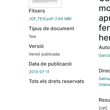
mo
Fitxers
ap
JGF_TESI.pdf
(1.94 MB)
fe
Tipus de document
he
Tesi
Versió
Auto
Versió publicada
García
Data de publicació
Dire
2013-07-11
Salina
Tots els drets reservats
Vilan
Res
[cat]