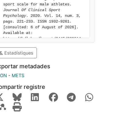
sport scale for male athletes. 
Journal Of Clinical Sport 
Psychology
. 2020. Vol. 14, num. 3, 
pags. 221-233. ISSN 1932-9261. 
[consulted: 6 of August of 2026]. 
Available at: 
https://hdl.handle.net/2445/229014
Estadístiques
xportar metadades
SON
-
METS
ompartir registre