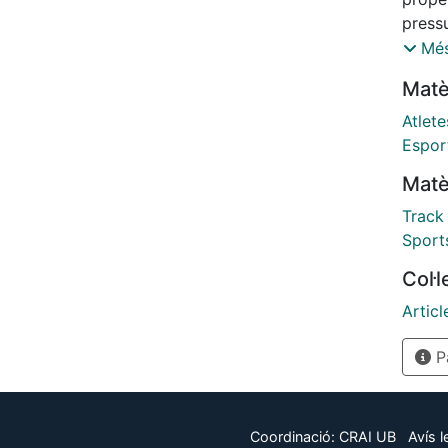
pressu
pressu
Més
facto
Matè
from 
back 
Atlete
colle
Espor
perfo
Matè
item 
analys
Track 
coach
Sport
unifo
Col·
facto
Lewis
Articl
appro
Pà
resid
inter
conver
Spani
Coordinació:
CRAI UB
Avís l