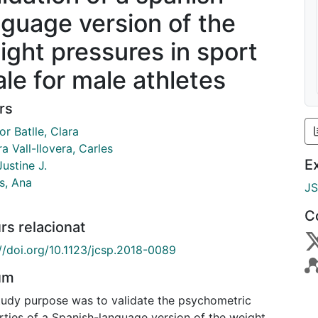
nguage version of the
ight pressures in sport
ale for male athletes
rs
or Batlle, Clara
a Vall-llovera, Carles
E
Justine J.
s, Ana
J
C
rs relacionat
://doi.org/10.1123/jcsp.2018-0089
um
tudy purpose was to validate the psychometric
rties of a Spanish-language version of the weight