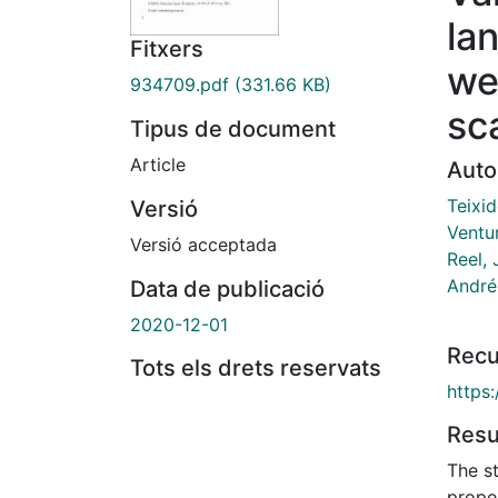
la
Fitxers
we
934709.pdf
(331.66 KB)
sc
Tipus de document
Article
Auto
Teixid
Versió
Ventur
Versió acceptada
Reel, 
André
Data de publicació
2020-12-01
Recu
Tots els drets reservats
https
Res
The s
prope