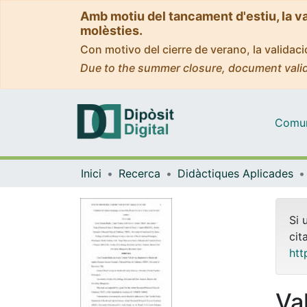
Amb motiu del tancament d'estiu, la v
molèsties.
Con motivo del cierre de verano, la valida
Due to the summer closure, document valid
Comuni
Inici
Recerca
Didàctiques Aplicades
Si 
cit
htt
Va