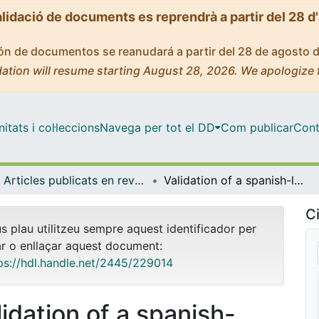
alidació de documents es reprendrà a partir del 28 d
ción de documentos se reanudará a partir del 28 de agosto 
ation will resume starting August 28, 2026. We apologize 
tats i col·leccions
Navega per tot el DD
Com publicar
Cont
Articles publicats en revistes (Didàctiques Aplicades)
Validation of a spanish-language version of the weight pressures in sport scale for male athletes
Ci
us plau utilitzeu sempre aquest identificador per
ar o enllaçar aquest document:
ps://hdl.handle.net/2445/229014
lidation of a spanish-