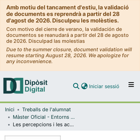
Amb motiu del tancament d'estiu, la validació
de documents es reprendrà a partir del 28
d'agost de 2026. Disculpeu les molèsties.
Con motivo del cierre de verano, la validación de
documentos se reanudará a partir del 28 de agosto
de 2026. Disculpad las molestias
Due to the summer closure, document validation will
resume starting August 28, 2026. We apologize for
any inconvenience.
(current)
Iniciar sessió
Comunitats i col·leccions
Inici
Treballs de l'alumnat
Navega per tot el DD
Màster Oficial - Entorns d’Ensenyament i Aprenentatge amb Tecnologies Digitals
Com publicar
Les percepcions i les actituds de les famílies, determinen les relacions dels infants amb les TIC?
Contacte