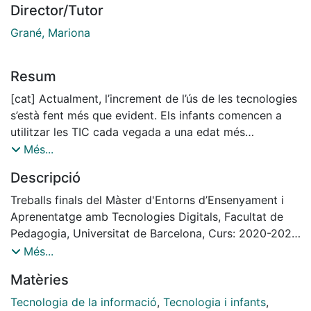
Director/Tutor
Grané, Mariona
Resum
[cat] Actualment, l’increment de l’ús de les tecnologies
s’està fent més que evident. Els infants comencen a
utilitzar les TIC cada vegada a una edat més
primerenca. L’accessibilitat que tenen els infants amb
Més...
les tecnologies és molt elevada, sobretot a les escoles
Descripció
i a les seves llars (Nacions Unides, 2020). S’afirma en
diversos estudis, que les famílies d’aquests infants són
Treballs finals del Màster d'Entorns d’Ensenyament i
majoritàriament les responsables que els seus fills i
Aprenentatge amb Tecnologies Digitals, Facultat de
filles utilitzin aquestes eines, ja que són els
Pedagogia, Universitat de Barcelona, Curs: 2020-2021,
encarregats de proporcionar-los-hi els mitjans per a
Tutora: Mariona Grané
Més...
poder usar-les (Lauricella i Cingel, 2020). Seguint el
Matèries
que comenta Heredia (2014), citat per Aguilar-Yamuza
et al., (2019), sobretot a la primera etapa de la vida,
Tecnologia de la informació
,
Tecnologia i infants
,