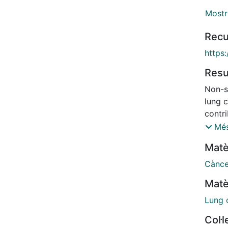
Mostr
Recu
https:
Res
Non-s
lung c
contr
genom
Més
nucle
Matè
(neve
popul
Cànce
the d
Matè
intera
SNPs 
Lung 
lung 
Col·
were 