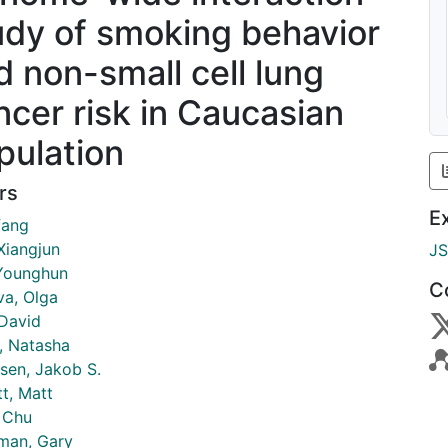
udy of smoking behavior
d non-small cell lung
ncer risk in Caucasian
pulation
rs
E
fang
Xiangjun
J
Younghun
C
va, Olga
 David
l, Natasha
sen, Jakob S.
t, Matt
 Chu
an, Gary