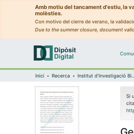
Amb motiu del tancament d'estiu, la v
molèsties.
Con motivo del cierre de verano, la valida
Due to the summer closure, document valid
Comuni
Inici
Recerca
Institut d'lnvestigació Biomèdica 
Si 
cit
htt
Ge