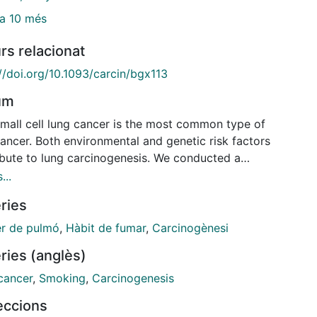
a 10 més
rs relacionat
//doi.org/10.1093/carcin/bgx113
um
mall cell lung cancer is the most common type of
ancer. Both environmental and genetic risk factors
ibute to lung carcinogenesis. We conducted a
e-wide interaction analysis between single
...
otide polymorphisms (SNPs) and smoking status
ries
r-versus ever-smokers) in a European-descent
ation. We adopted a two-step analysis strategy in
r de pulmó
,
Hàbit de fumar
,
Carcinogènesi
iscovery stage: we first conducted a case-only
ries (anglès)
ction analysis to assess the relationship between
and smoking behavior using 13 336 non-small cell
cancer
,
Smoking
,
Carcinogenesis
cancer cases. Candidate SNPs with P-value <0.001
leccions
further analyzed using a standard case-control