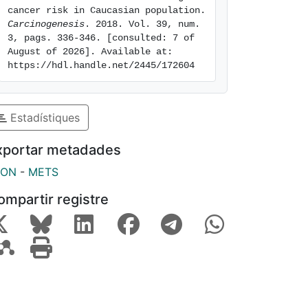
cancer risk in Caucasian population. 
Carcinogenesis
. 2018. Vol. 39, num. 
3, pags. 336-346. [consulted: 7 of 
August of 2026]. Available at: 
https://hdl.handle.net/2445/172604
Estadístiques
xportar metadades
SON
-
METS
ompartir registre