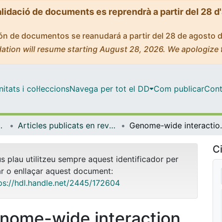
alidació de documents es reprendrà a partir del 28 d
ción de documentos se reanudará a partir del 28 de agosto 
ation will resume starting August 28, 2026. We apologize 
tats i col·leccions
Navega per tot el DD
Com publicar
Cont
de Bellvitge (IDIBELL)
Articles publicats en revistes (Institut d'lnvestigació Biomèdica de Bellvitge (IDIBELL))
Genome-wide interaction study of 
Ci
us plau utilitzeu sempre aquest identificador per
ar o enllaçar aquest document:
ps://hdl.handle.net/2445/172604
nome-wide interaction