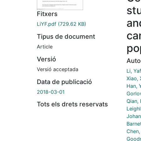
st
Fitxers
an
LiYF.pdf
(729.62 KB)
ca
Tipus de document
po
Article
Versió
Auto
Versió acceptada
Li, Ya
Xiao, 
Data de publicació
Han, 
2018-03-01
Gorlo
Qian,
Tots els drets reservats
Leigh
Johan
Barnet
Chen,
Goodm