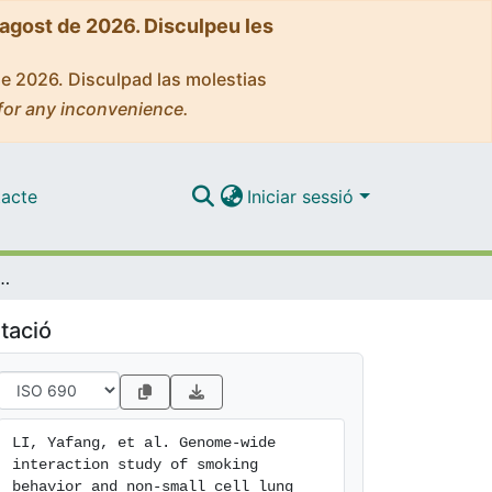
'agost de 2026. Disculpeu les
de 2026. Disculpad las molestias
for any inconvenience.
acte
Iniciar sessió
smoking behavior and non-small cell lung cancer risk in Caucasian population
tació
LI, Yafang, et al. Genome-wide 
interaction study of smoking 
behavior and non-small cell lung 