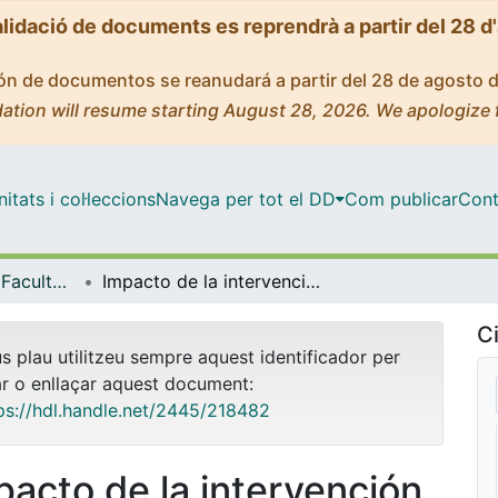
alidació de documents es reprendrà a partir del 28 d
ción de documentos se reanudará a partir del 28 de agosto 
ation will resume starting August 28, 2026. We apologize 
tats i col·leccions
Navega per tot el DD
Com publicar
Cont
Tesis Doctorals - Facultat - Infermeria
Impacto de la intervención enfermera "Espacio Terapéutico Reservado" sobre la calidad de relación terapéutica: un estudio de intervención en unidades de agudos de salud mental en España
Ci
us plau utilitzeu sempre aquest identificador per
ar o enllaçar aquest document:
ps://hdl.handle.net/2445/218482
pacto de la intervención