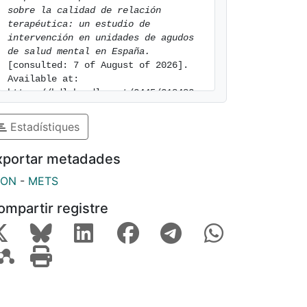
sobre la calidad de relación 
terapéutica: un estudio de 
intervención en unidades de agudos 
de salud mental en España.
[consulted: 7 of August of 2026]. 
Available at: 
https://hdl.handle.net/2445/218482
Estadístiques
xportar metadades
SON
-
METS
ompartir registre