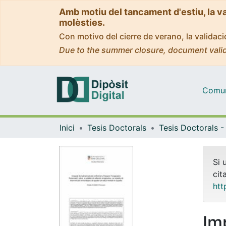
Amb motiu del tancament d'estiu, la v
molèsties.
Con motivo del cierre de verano, la valida
Due to the summer closure, document valid
Comuni
Inici
Tesis Doctorals
Si 
cit
htt
Im