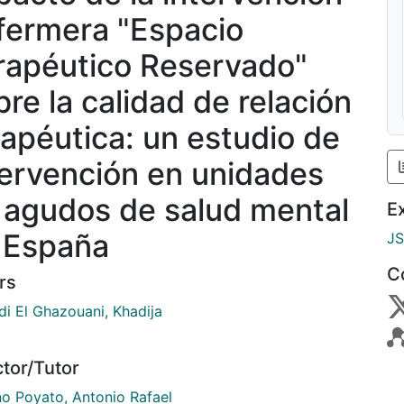
fermera "Espacio
rapéutico Reservado"
bre la calidad de relación
rapéutica: un estudio de
tervención en unidades
 agudos de salud mental
E
 España
J
C
rs
di El Ghazouani, Khadija
ctor/Tutor
o Poyato, Antonio Rafael