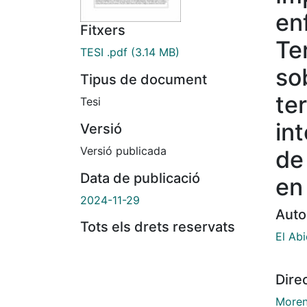
en
Fitxers
Te
TESI .pdf
(3.14 MB)
so
Tipus de document
te
Tesi
in
Versió
Versió publicada
de
Data de publicació
en
2024-11-29
Auto
Tots els drets reservats
El Abi
Dire
Moren