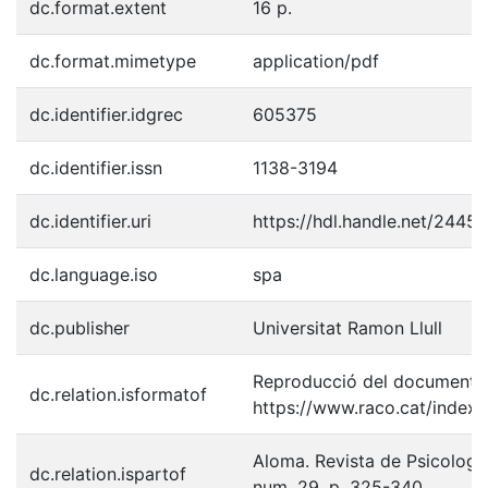
dc.format.extent
16 p.
dc.format.mimetype
application/pdf
dc.identifier.idgrec
605375
dc.identifier.issn
1138-3194
dc.identifier.uri
https://hdl.handle.net/2445
dc.language.iso
spa
dc.publisher
Universitat Ramon Llull
Reproducció del document p
dc.relation.isformatof
https://www.raco.cat/index
Aloma. Revista de Psicologia
dc.relation.ispartof
num. 29, p. 325-340