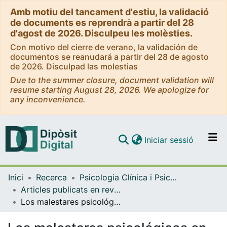
Amb motiu del tancament d'estiu, la validació
de documents es reprendrà a partir del 28
d'agost de 2026. Disculpeu les molèsties.
Con motivo del cierre de verano, la validación de
documentos se reanudará a partir del 28 de agosto
de 2026. Disculpad las molestias
Due to the summer closure, document validation will
resume starting August 28, 2026. We apologize for
any inconvenience.
(current)
Iniciar sessió
Comunitats i col·leccions
Inici
Recerca
Psicologia Clínica i Psicobiologia
Navega per tot el DD
Articles publicats en revistes (Psicologia Clínica i Psicobiologia)
Com publicar
Los malestares psicológicos en la sociedad del bienestar
Contacte