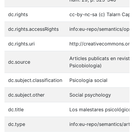
dc.rights
cc-by-nc-sa (c) Talarn Capar
dc.rights.accessRights
info:eu-repo/semantics/ope
dc.rights.uri
http://creativecommons.org/
Articles publicats en revistes
dc.source
Psicobiologia)
dc.subject.classification
Psicologia social
dc.subject.other
Social psychology
dc.title
Los malestares psicológicos
dc.type
info:eu-repo/semantics/artic