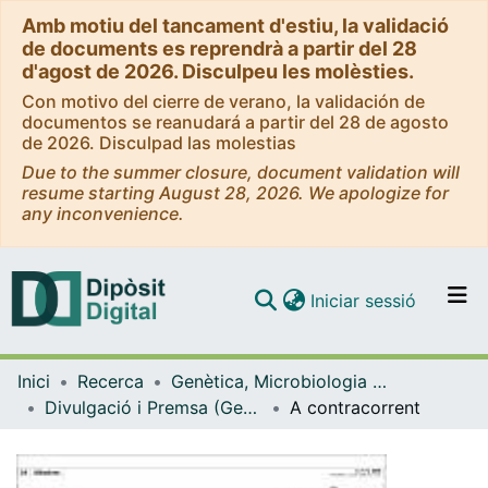
Amb motiu del tancament d'estiu, la validació
de documents es reprendrà a partir del 28
d'agost de 2026. Disculpeu les molèsties.
Con motivo del cierre de verano, la validación de
documentos se reanudará a partir del 28 de agosto
de 2026. Disculpad las molestias
Due to the summer closure, document validation will
resume starting August 28, 2026. We apologize for
any inconvenience.
(current)
Iniciar sessió
Comunitats i col·leccions
Inici
Recerca
Genètica, Microbiologia i Estadística
Navega per tot el DD
Divulgació i Premsa (Genètica, Microbiologia i Estadística)
A contracorrent
Com publicar
Contacte