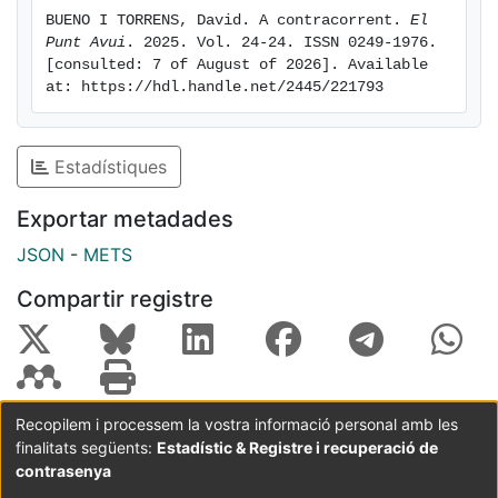
BUENO I TORRENS, David. A contracorrent. 
El 
Punt Avui
. 2025. Vol. 24-24. ISSN 0249-1976. 
[consulted: 7 of August of 2026]. Available 
at: https://hdl.handle.net/2445/221793
Estadístiques
Exportar metadades
JSON
-
METS
Compartir registre
Recopilem i processem la vostra informació personal amb les
finalitats següents:
Estadístic & Registre i recuperació de
Coordinació:
CRAI UB
Avís legal
Metadades
subjectes a:
contrasenya