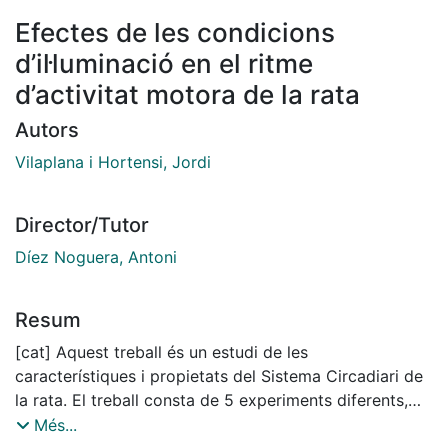
Efectes de les condicions
d’il·luminació en el ritme
d’activitat motora de la rata
Autors
Vilaplana i Hortensi, Jordi
Director/Tutor
Díez Noguera, Antoni
Resum
[cat] Aquest treball és un estudi de les
característiques i propietats del Sistema Circadiari de
la rata. El treball consta de 5 experiments diferents,
realitzats tots ells amb una filosofia comú: es
Més...
sotmeten els animals a diferents patrons d'il·luminació i