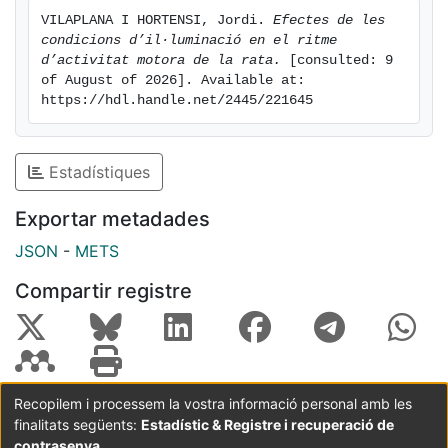
El patró diari d'activitat motora depèn de la intensitat
VILAPLANA I HORTENSI, Jordi. 
Efectes de les 
de la llum, variant de forma gradual si la intensitat
condicions d’il·luminació en el ritme 
varia de forma gradual. * La pinealectomia no afecta
d’activitat motora de la rata.
 [consulted: 9 
el desenvolupament del ritme circadiari d'activitat
of August of 2026]. Available at: 
https://hdl.handle.net/2445/221645
motora, ni el seu tau ni el seu patró. * El patró
d'activitat motora de les femelles és més estable que
el dels mascles.
Estadístiques
Exportar metadades
JSON
-
METS
Compartir registre
Recopilem i processem la vostra informació personal amb les
finalitats següents:
Estadístic & Registre i recuperació de
Coordinació:
CRAI UB
Avís legal
Metadades
subjectes a:
contrasenya