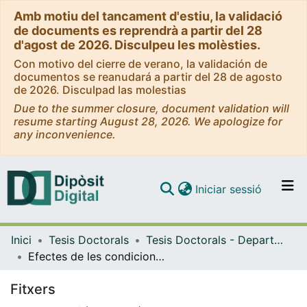
Amb motiu del tancament d'estiu, la validació
de documents es reprendrà a partir del 28
d'agost de 2026. Disculpeu les molèsties.
Con motivo del cierre de verano, la validación de
documentos se reanudará a partir del 28 de agosto
de 2026. Disculpad las molestias
Due to the summer closure, document validation will
resume starting August 28, 2026. We apologize for
any inconvenience.
(current)
Iniciar sessió
Comunitats i col·leccions
Inici
Tesis Doctorals
Tesis Doctorals - Departament - Ciències Fisiològiques Humanes i de la Nutrició
Navega per tot el DD
Efectes de les condicions d’il·luminació en el ritme d’activitat motora de la rata
Com publicar
Fitxers
Contacte