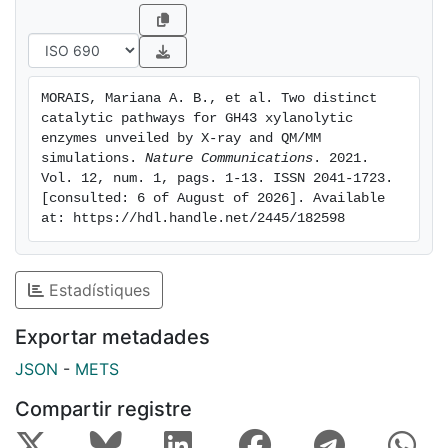
and impact on our understanding about their
interaction with substrates and inhibitors.
MORAIS, Mariana A. B., et al. Two distinct 
catalytic pathways for GH43 xylanolytic 
enzymes unveiled by X-ray and QM/MM 
simulations. 
Nature Communications
. 2021. 
Vol. 12, num. 1, pags. 1-13. ISSN 2041-1723. 
[consulted: 6 of August of 2026]. Available 
at: https://hdl.handle.net/2445/182598
Estadístiques
Exportar metadades
JSON
-
METS
Compartir registre