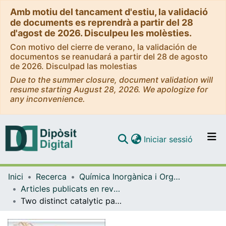
Amb motiu del tancament d'estiu, la validació
de documents es reprendrà a partir del 28
d'agost de 2026. Disculpeu les molèsties.
Con motivo del cierre de verano, la validación de
documentos se reanudará a partir del 28 de agosto
de 2026. Disculpad las molestias
Due to the summer closure, document validation will
resume starting August 28, 2026. We apologize for
any inconvenience.
(current)
Iniciar sessió
Comunitats i col·leccions
Inici
Recerca
Química Inorgànica i Orgànica
Navega per tot el DD
Articles publicats en revistes (Química Inorgànica i Orgànica)
Com publicar
Two distinct catalytic pathways for GH43 xylanolytic enzymes unveiled by X-ray and QM/MM simulations
Contacte