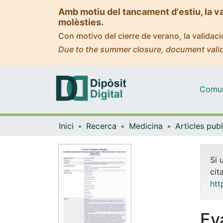
Amb motiu del tancament d'estiu, la v
molèsties.
Con motivo del cierre de verano, la valida
Due to the summer closure, document valid
Comuni
Inici
Recerca
Medicina
Si 
cit
htt
Ev