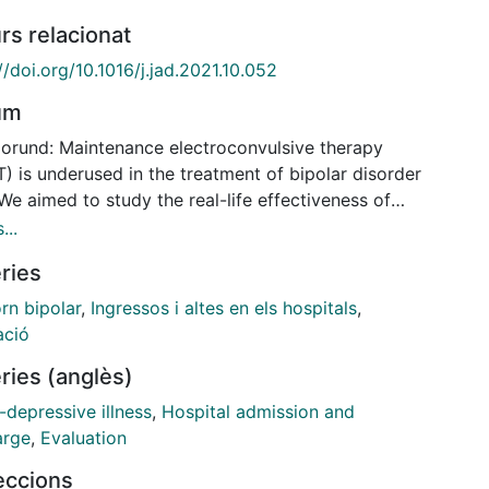
rs relacionat
//doi.org/10.1016/j.jad.2021.10.052
um
orund: Maintenance electroconvulsive therapy
) is underused in the treatment of bipolar disorder
We aimed to study the real-life effectiveness of
in BD.
...
ries
ds: Naturalistic 3-year mirror-image study in
iduals diagnosed with BD who underwent mECT at a
rn bipolar
,
Ingressos i altes en els hospitals
,
ry hospital. Intra-subject comparisons of psychiatric
ació
talization were performed using McNemar test. Days
ries (anglès)
umber of psychiatric hospitalizations before and
g mECT were compared through wilcoxon signed-
-depressive illness
,
Hospital admission and
test. Mean annual days and mean annual number of
arge
,
Evaluation
iatric hospitalizations per patient were compared by
leccions
of the rate ratio (RR) estimation through a