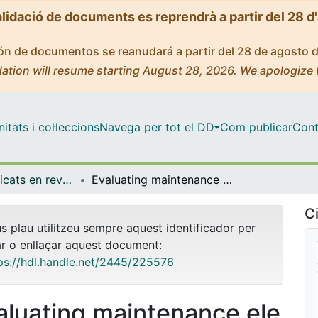
alidació de documents es reprendrà a partir del 28 d
ción de documentos se reanudará a partir del 28 de agosto 
ation will resume starting August 28, 2026. We apologize 
tats i col·leccions
Navega per tot el DD
Com publicar
Cont
Articles publicats en revistes (Medicina)
Evaluating maintenance electroconvulsive therapy in Bipolar Disorders: 3-year mirror-image study
Ci
us plau utilitzeu sempre aquest identificador per
ar o enllaçar aquest document:
ps://hdl.handle.net/2445/225576
aluating maintenance ele