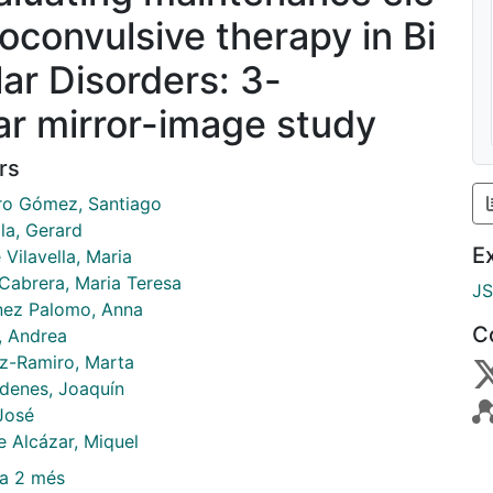
roconvulsive therapy in Bi
lar Disorders: 3-
ar mirror-image study
rs
o Gómez, Santiago
la, Gerard
E
Vilavella, Maria
Cabrera, Maria Teresa
J
ez Palomo, Anna
C
, Andrea
-Ramiro, Marta
adenes, Joaquín
 José
e Alcázar, Miquel
a 2 més