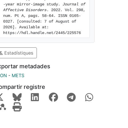
-year mirror-image study. 
Journal of 
Affective Disorders
. 2022. Vol. 298, 
num. Pt A, pags. 58-64. ISSN 0165-
0327. [consulted: 7 of August of 
2026]. Available at: 
https://hdl.handle.net/2445/225576
Estadístiques
xportar metadades
SON
-
METS
ompartir registre