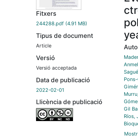
ct
Fitxers
po
244288.pdf
(4.91 MB)
ye
Tipus de document
Article
Auto
Mader
Versió
Anmel
Versió acceptada
Sagué 
Pons-
Data de publicació
Gimén
2022-02-01
Murru
Gómez
Llicència de publicació
Gil B
Ríos,
Bioqu
Mostr