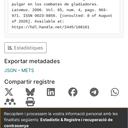
pulgar en los combates de gladiadores. 
Latomus
. 2006. Vol. 65, num. 4, pags. 963-
971. ISSN 0023-8856. [consulted: 8 of August 
of 2026]. Available at: 
https://hdl.handle.net/2445/188161
Estadístiques
Exportar metadades
JSON
-
METS
Compartir registre
Recopilem i processem la vostra informació personal amb les
finalitats següents:
Estadístic & Registre i recuperació de
Coordinació:
CRAI UB
Avís legal
Metadades
subjectes a:
contrasenya