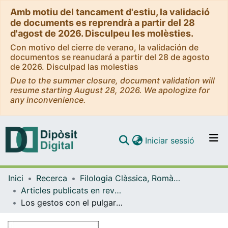
Amb motiu del tancament d'estiu, la validació
de documents es reprendrà a partir del 28
d'agost de 2026. Disculpeu les molèsties.
Con motivo del cierre de verano, la validación de
documentos se reanudará a partir del 28 de agosto
de 2026. Disculpad las molestias
Due to the summer closure, document validation will
resume starting August 28, 2026. We apologize for
any inconvenience.
(current)
Iniciar sessió
Comunitats i col·leccions
Inici
Recerca
Filologia Clàssica, Romànica i Semítica
Navega per tot el DD
Articles publicats en revistes (Filologia Clàssica, Romànica i Semítica)
Com publicar
Los gestos con el pulgar en los combates de gladiadores
Contacte