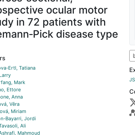
ospective ocular motor
udy in 72 patients with
emann‐Pick disease type
rs
va‐Ertl, Tatiana
E
Larry
J
rfang, Mark
o, Ettore
C
sone, Anna
ová, Věra
ková, Miriam
n-Bayarri, Jordi
avasoli, Ali
Ashrafi, Mahmoud