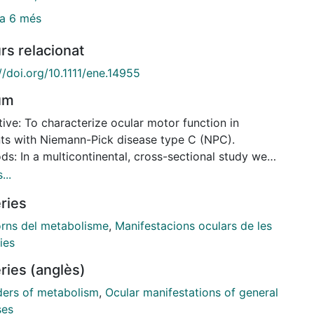
a 6 més
rs relacionat
//doi.org/10.1111/ene.14955
um
ive: To characterize ocular motor function in
nts with Niemann-Pick disease type C (NPC).
s: In a multicontinental, cross-sectional study we
cterized ocular-motor function in 72 patients from
...
ntries by video-oculography. Interlinking with
ries
se severity, we also searched for ocular motor
rkers. Our study protocol comprised reflexive and
orns del metabolisme
,
Manifestacions oculars de les
paced saccades, smooth pursuit, and gaze-holding in
ies
ontal and vertical planes. Data were compared with
ries (anglès)
 of 158 healthy controls (HC). Results: Some 98.2%
tients generated vertical saccades below the 95% CI
ders of metabolism
,
Ocular manifestations of general
 controls' peak velocity. Only 46.9% of patients had
ses