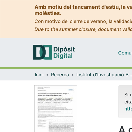
Amb motiu del tancament d'estiu, la v
molèsties.
Con motivo del cierre de verano, la valida
Due to the summer closure, document valid
Comuni
Inici
Recerca
Institut d'lnvestigació Biomèdica 
Si 
cit
htt
A 