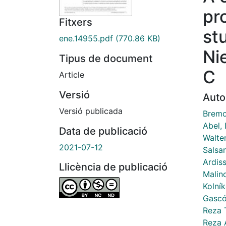
pr
Fitxers
st
ene.14955.pdf
(770.86 KB)
Ni
Tipus de document
C
Article
Versió
Auto
Versió publicada
Bremo
Abel, 
Data de publicació
Walte
2021-07-12
Salsan
Ardis
Llicència de publicació
Malin
Kolní
Gascó
Reza T
Reza 