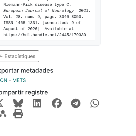
Niemann‐Pick disease type C. 
European Journal of Neurology
. 2021. 
Vol. 28, num. 9, pags. 3040-3050. 
ISSN 1468-1331. [consulted: 9 of 
August of 2026]. Available at: 
https://hdl.handle.net/2445/179330
Estadístiques
xportar metadades
SON
-
METS
ompartir registre