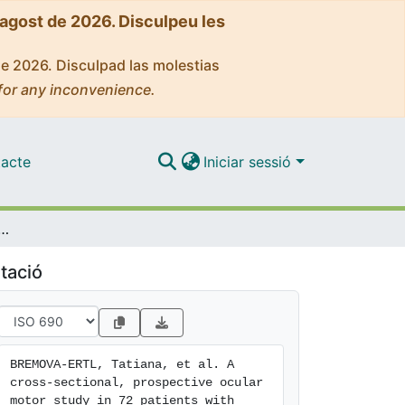
'agost de 2026. Disculpeu les
de 2026. Disculpad las molestias
for any inconvenience.
acte
Iniciar sessió
spective ocular motor study in 72 patients with Niemann‐Pick disease type C
tació
BREMOVA‐ERTL, Tatiana, et al. A 
cross‐sectional, prospective ocular 
motor study in 72 patients with 