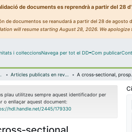
alidació de documents es reprendrà a partir del 28 d
ción de documentos se reanudará a partir del 28 de agosto 
ation will resume starting August 28, 2026. We apologize 
tats i col·leccions
Navega per tot el DD
Com publicar
Cont
de Bellvitge (IDIBELL)
Articles publicats en revistes (Institut d'lnvestigació Biomèdica de Bellvitge (IDIBELL))
A cross‐sectional, pro
Ci
us plau utilitzeu sempre aquest identificador per
ar o enllaçar aquest document:
ps://hdl.handle.net/2445/179330
cross‐sectional,