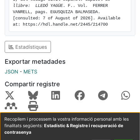
llibre:  LLEDÓ YAGÜE
. F.. Vol.  FERRER 
VANRELL, pags. EGUSQUIZA BALMASEDA. 
[consulted: 7 of August of 2026]. Available 
at: https://hdl.handle.net/2445/214700
Estadístiques
Exportar metadades
JSON
-
METS
Compartir registre
Recopilem i processem la vostra informació personal amb les
finalitats següents:
Estadístic & Registre i recuperació de
Coordinació:
CRAI UB
Avís legal
Metadades
subjectes a:
contrasenya