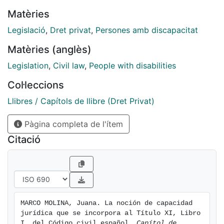
Matèries
Legislació
,
Dret privat
,
Persones amb discapacitat
Matèries (anglès)
Legislation
,
Civil law
,
People with disabilities
Col·leccions
Llibres / Capítols de llibre (Dret Privat)
Pàgina completa de l'ítem
Citació
MARCO MOLINA, Juana. La noción de capacidad 
jurídica que se incorpora al Título XI, Libro 
I, del Código civil español. 
Capítol de 