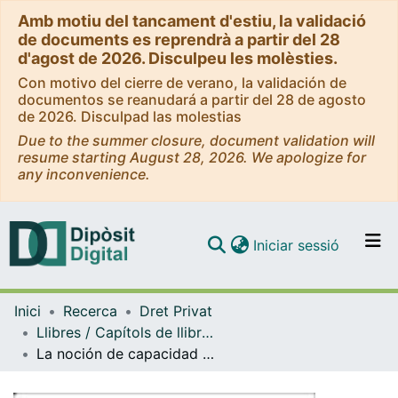
Amb motiu del tancament d'estiu, la validació
de documents es reprendrà a partir del 28
d'agost de 2026. Disculpeu les molèsties.
Con motivo del cierre de verano, la validación de
documentos se reanudará a partir del 28 de agosto
de 2026. Disculpad las molestias
Due to the summer closure, document validation will
resume starting August 28, 2026. We apologize for
any inconvenience.
(current)
Iniciar sessió
Comunitats i col·leccions
Inici
Recerca
Dret Privat
Navega per tot el DD
Llibres / Capítols de llibre (Dret Privat)
Com publicar
La noción de capacidad jurídica que se incorpora al Título XI, Libro I, del Código civil español
Contacte