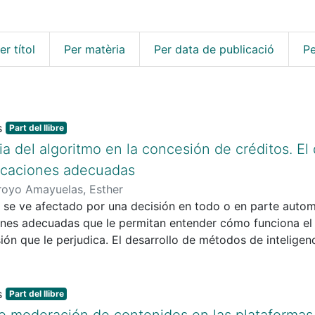
er títol
Per matèria
Per data de publicació
Pe
Part del llibre
ia del algoritmo en la concesión de créditos. E
plicaciones adecuadas
royo Amayuelas, Esther
 se ve afectado por una decisión en todo o en parte autom
ones adecuadas que le permitan entender cómo funciona el 
ión que le perjudica. El desarrollo de métodos de inteligenci
s que se sirven de la inteligencia artificial a la hora de de
 para las modernas empresas de FinTech que utilizan proc
a hora de conceder crédito. Las empresas no pueden escuda
Part del llibre
ual y el secreto comercial para negar al consumidor el der
e moderación de contenidos en las plataformas