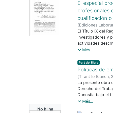
estableciendo la L
El especial pr
profesionales d
cualificación o
(
Ediciones Labor
El Título IX del R
investigadores y p
actividades descr
la economía españo
Més...
la Unión Europea.
Part del llibre
Políticas de e
(
Tirant lo Blanch
,
La presente obra c
Derecho del Traba
Donostia bajo el t
económica".
Més...
No hi ha