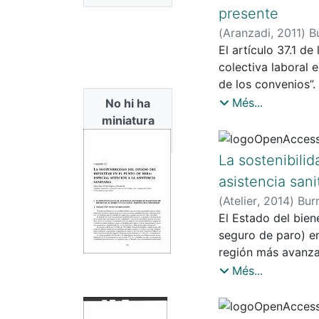
presente
(
Aranzadi
,
2011
)
B
El artículo 37.1 d
colectiva laboral 
de los convenios”.
derecho de los ciu
Més...
No hi ha
negociación colect
miniatura
reconocimiento de 
disponible
una comprensión co
La sostenibilid
investigación hist
asistencia sani
figura del conveni
(
Atelier
,
2014
)
Bur
grupos sociales. ¿
El Estado del bien
vinculante”? Para e
seguro de paro) en
movimiento obrero 
región más avanzad
convenio colectivo
el derecho a la pr
Més...
del desarrollo exh
de la política soc
La finalidad de la
la salud pública a
consagración juríd