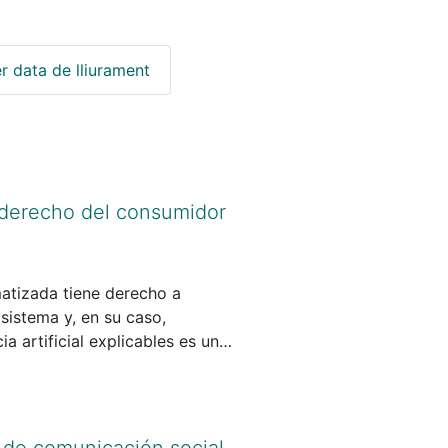
r data de lliurament
l derecho del consumidor
atizada tiene derecho a
sistema y, en su caso,
a artificial explicables es un
terminar el perfil de solvencia
edimientos completamente
rse en la protección de la
echo a saber por qué su
 de comunicación social