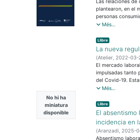
Gemma
Las relaciones de
plantearon, en el 
personas consumido
Derecho contractu
Més...
a partir de tres pa
estructura la obra.
Llibre
La nueva regul
(
Atelier
,
2022-03-
El mercado labora
impulsadas tanto 
del Covid-19. Esta
siendo algunas esp
Més...
No hi ha
Llibre
miniatura
El absentismo 
disponible
incidencia en 
(
Aranzadi
,
2025-0
Absentismo laboral