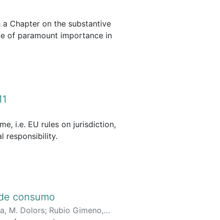
h a Chapter on the substantive
 be of paramount importance in
11
e, i.e. EU rules on jurisdiction,
 responsibility.
n de consumo
, M. Dolors
;
Rubio Gimeno,