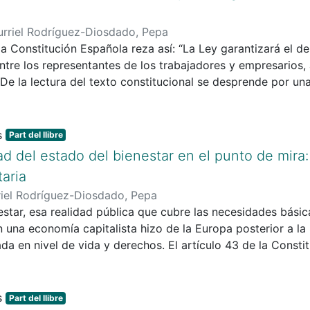
urriel Rodríguez-Diosdado, Pepa
e la Constitución Española reza así: “La Ley garantizará el d
entre los representantes de los trabajadores y empresarios,
 De la lectura del texto constitucional se desprende por un
dadanos -dada su ubicación en el Capítulo II, Título I, secci
iva laboral, con todas las implicaciones que ello conlleva; y
una figura o institución jurídica, el convenio colectivo con 
Part del llibre
mpleta de dicho derecho constitucional y de tal instituto 
ad del estado del bienestar en el punto de mira:
órica-jurídica de la negociación colectiva (origen, fundamen
taria
o colectivo, como la manifestación más importante de la a
riel Rodríguez-Diosdado, Pepa
Qué es esta figura, de dónde surge, qué significa y de dónd
estar, esa realidad pública que cubre las necesidades básic
llo, era necesario partir de los orígenes de otros fenómenos:
 una economía capitalista hizo de la Europa posterior a la
y sindicalismo, y la legislación social; estrechamente con
a en nivel de vida y derechos. El artículo 43 de la Const
. Sin embargo, el estudio que hoy se presenta por cuestio
otección de la salud como un derecho de los ciudadanos y u
austivo del marco histórico de la aparición del convenio co
ial y económica, concretando que les compete a los poderes
 presente investigación, indagar la génesis y evolución de d
 través de medidas preventivas y de las prestaciones y serv
ica constitucional en 1978.
Part del llibre