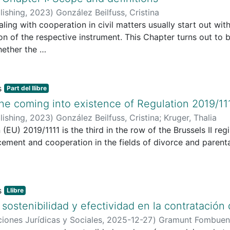
lishing
,
2023
)
González Beilfuss, Cristina
ling with cooperation in civil matters usually start out wit
on of the respective instrument. This Chapter turns out to
hether the
 in a given case.
Part del llibre
The coming into existence of Regulation 2019/11
lishing
,
2023
)
González Beilfuss, Cristina
;
Kruger, Thalia
(EU) 2019/1111 is the third in the row of the Brussels II regim
cement and cooperation in the fields of divorce and parental
Llibre
, sostenibilidad y efectividad en la contratació
ciones Jurídicas y Sociales
,
2025-12-27
)
Gramunt Fombuena