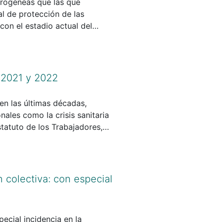
erogéneas que las que
al de protección de las
on el estadio actual del
nar mediante su reformulación
ctividad, sobre los que se
l 2021 y 2022
n las últimas décadas,
ales como la crisis sanitaria
tatuto de los Trabajadores,
4 o 2012.
 colectiva: con especial
ecial incidencia en la