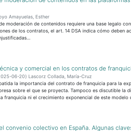
ito ha sido denegada o se ha concedido solo en condicione
aya hecho una ponderación de los intereses en juego.
oyo Amayuelas, Esther
de moderación de contenidos requiere una base legalo cont
ones de los contratos, el art. 14 DSA indica cómo deben ac
njustificadas
ciona a los ciudadanos la clave para obligar a estos últimos
minados. La tarea de moderación de contenidos se desplaza
eña un papel
al, porque en esa tarea se deben tener en cuenta los dere
técnica y comercial en los contratos de franquic
 Esto significa reconocer su eficacia en una relación entre
2025-06-20
)
Lascorz Collada, María-Cruz
cional ámbito de aplicación material de la Directiva 93/13, d
atida la importancia del contrato de franquicia para la e
s en los contratos celebrados con consumidores.
resa sobre el que se proyecta. Tampoco es discutible la d
la franquicia ni el crecimiento exponencial de este modelo 
omo internacional. Y, por tales afirmaciones, la franquicia
la jurisprudencia, como el principal instrumento jurídico ve
tualidad. Incluso, en mayor medida que otros pactos como l
el convenio colectivo en España. Algunas clave