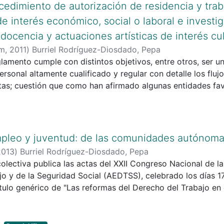
ey los derechos y deberes de todos al respecto.
ocedimiento de autorización de residencia y trab
e interés económico, social o laboral e investig
 docencia y actuaciones artísticas de interés cul
um
,
2011
)
Burriel Rodríguez-Diosdado, Pepa
eglamento cumple con distintos objetivos, entre otros, ser u
ersonal altamente cualificado y regular con detalle los fluj
itas; cuestión que como han afirmado algunas entidades fa
la y la internalización de la empresa o agilizará la movili
mpleo y juventud: de las comunidades autónoma
2013
)
Burriel Rodríguez-Diosdado, Pepa
olectiva publica las actas del XXII Congreso Nacional de l
jo y de la Seguridad Social (AEDTSS), celebrado los días 
ítulo genérico de "Las reformas del Derecho del Trabajo en e