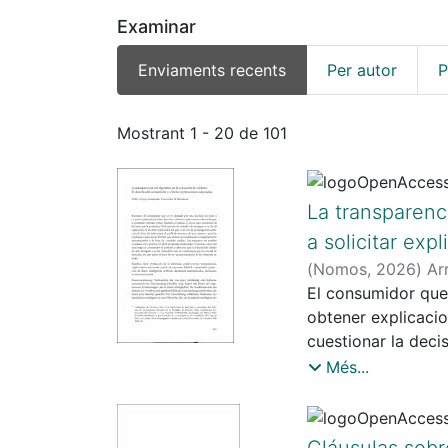
Examinar
Enviaments recents
Per autor
P
Enviaments recents
Mostrant
1 - 20 de 101
La transparenc
a solicitar ex
(
Nomos
,
2026
)
Ar
El consumidor que
obtener explicaci
cuestionar la decis
deber para todos lo
Més...
de sus clientes y
automatizados a l
propiedad intelect
Cláusulas sobr