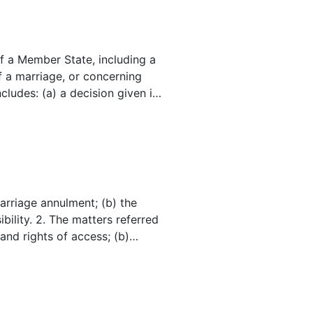
of a Member State, including a
f a marriage, or concerning
ncludes: (a) a decision given in
e pursuant to the 1980 Hague
er State where the decision
which by virtue of this
ered in accordance with Article
marriage annulment; (b) the
ibility. 2. The matters referred
 and rights of access; (b)
nctions of any person or body
g a child; (d) the placement of
ild relating to the