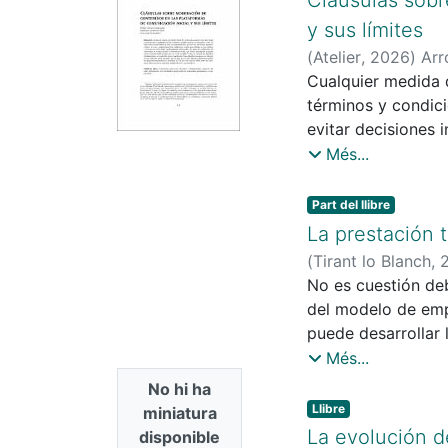
solicitud de créd
y sus límites
sin que antes se h
(
Atelier
,
2026
)
Arr
Cualquier medida 
términos y condici
evitar decisiones i
y, a la vez, propor
Més...
indebidamente eli
que ahora desemp
Part del llibre
cuasi constitucion
La prestación 
partes implicadas.
(
Tirant lo Blanch
,
más allá del tradi
No es cuestión deb
cláusulas abusiva
del modelo de emp
puede desarrollar 
mercado nacional c
Més...
doctrina como por 
No hi ha
comercial en la ac
Llibre
miniatura
selectiva.
La evolución d
disponible