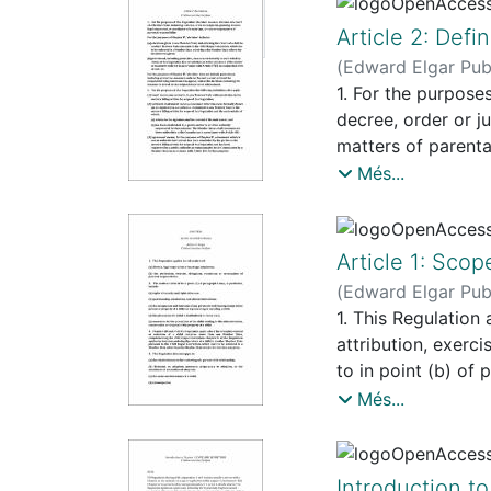
miniatura
Article 2: Defin
disponible
(
Edward Elgar Pub
1. For the purpose
decree, order or j
matters of parental
one Member State 
Més...
Convention which 
was given; (b) pro
Regulation has jur
Article 1: Scop
27(5) in conjunctio
(
Edward Elgar Pub
1. This Regulation 
attribution, exerci
to in point (b) of 
guardianship, cura
Més...
having charge of t
a child in institut
administration, co
Introduction to