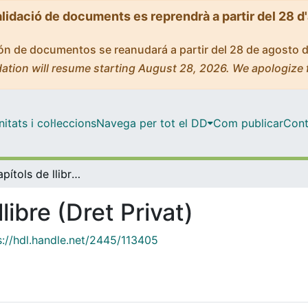
alidació de documents es reprendrà a partir del 28 d
ción de documentos se reanudará a partir del 28 de agosto 
ation will resume starting August 28, 2026. We apologize 
tats i col·leccions
Navega per tot el DD
Com publicar
Cont
Llibres / Capítols de llibre (Dret Privat)
llibre (Dret Privat)
s://hdl.handle.net/2445/113405