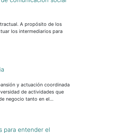
s que no son las de mercado,
ractual. A propósito de los
tuar los intermediarios para
 a restituir los contenidos
 hacia el Derecho privado,
chos fundamentales de todas las
ia
 privados, que es algo que va
e 5 de abril de 1993, sobre las
xpansión y actuación coordinada
iversidad de actividades que
de negocio tanto en el
 es considerada tanto por la
rtebrador de la distribución
a distribución exclusiva o
s para entender el