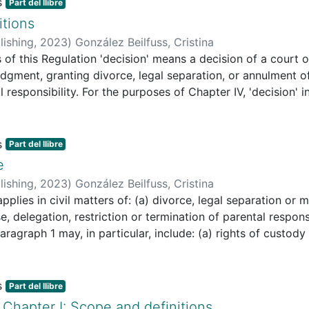
Part del llibre
itions
lishing
,
2023
)
González Beilfuss, Cristina
s of this Regulation 'decision' means a decision of a court 
udgment, granting divorce, legal separation, or annulment o
 responsibility. For the purposes of Chapter IV, 'decision' i
and ordering the return of a child to another Member Stat
has to be enforced in a Member State other than the Memb
visional, including protective, measures ordered by a court 
Part del llibre
isdiction as to the substance of the matter or measures ord
e
n with Article 15.
lishing
,
2023
)
González Beilfuss, Cristina
applies in civil matters of: (a) divorce, legal separation or 
se, delegation, restriction or termination of parental respons
paragraph 1 may, in particular, include: (a) rights of custody
torship and similar institutions; (c) the designation and fu
he person or property of a child, or representing or assistin
ional or foster care; (e) measures for the protection of the ch
Part del llibre
nservation or disposal of the property of a child.
 Chapter I: Scope and definitions