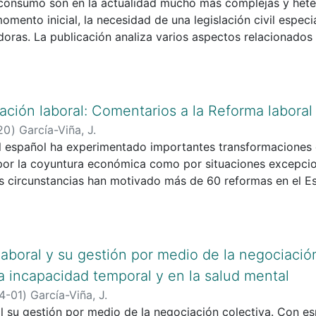
 consumo son en la actualidad mucho más complejas y het
momento inicial, la necesidad de una legislación civil especi
ras. La publicación analiza varios aspectos relacionados c
al de consumo y plantea la necesidad de hacerlo evolucio
radigmas clave: la vulnerabilidad, la sostenibilidad y la efe
ación laboral: Comentarios a la Reforma labora
20
)
García-Viña, J.
l español ha experimentado importantes transformaciones e
por la coyuntura económica como por situaciones excepcion
s circunstancias han motivado más de 60 reformas en el Es
ecialmente significativas por su impacto, como las de 199
laboral y su gestión por medio de la negociación
la incapacidad temporal y en la salud mental
4-01
)
García-Viña, J.
 su gestión por medio de la negociación colectiva. Con esp