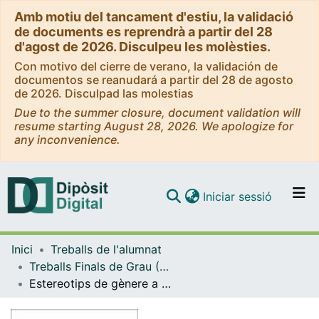
Amb motiu del tancament d'estiu, la validació
de documents es reprendrà a partir del 28
d'agost de 2026. Disculpeu les molèsties.
Con motivo del cierre de verano, la validación de
documentos se reanudará a partir del 28 de agosto
de 2026. Disculpad las molestias
Due to the summer closure, document validation will
resume starting August 28, 2026. We apologize for
any inconvenience.
(current)
Iniciar sessió
Comunitats i col·leccions
Inici
Treballs de l'alumnat
Navega per tot el DD
Treballs Finals de Grau (TFG) - Mestre d'Educació Infantil
Com publicar
Estereotips de gènere a la primera infància: taller per introduir els estereotips de gènere a l’aula 3-6 anys
Contacte