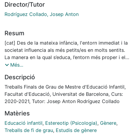
Director/Tutor
Rodríguez Collado, Josep Anton
Resum
[cat] Des de la mateixa infància, l'entorn immediat i la
societat influencia als més petits/es en molts sentits.
La manera en la qual s’educa, l’entorn més proper i els
possibles missatges o aspectes del dia a dia amb els
Més...
quals es viu deixen de manera inconscient una sèrie
Descripció
d’estereotips sobre els rols de gènere: allò que
correspon a les dones i allò que correspon als homes:
Treballs Finals de Grau de Mestre d'Educació Infantil,
els contes, els colors, els dibuixos, etc. Per aquest
Facultat d'Educació, Universitat de Barcelona, Curs:
motiu és important noves investigacions amb la
2020-2021, Tutor: Josep Anton Rodríguez Collado
finalitat de treballar en igualtat i poder plantejar
Matèries
l’educació des d’una edat primerenca sense etiquetes.
El següent treball consta d’una investigació sobre com
Educació infantil
,
Estereotip (Psicologia)
,
Gènere
,
els estereotips de gènere estan presents i quins són
Treballs de fi de grau
,
Estudis de gènere