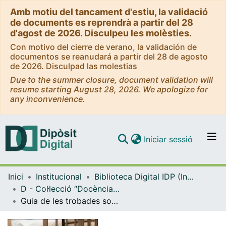
Amb motiu del tancament d'estiu, la validació
de documents es reprendrà a partir del 28
d'agost de 2026. Disculpeu les molèsties.
Con motivo del cierre de verano, la validación de
documentos se reanudará a partir del 28 de agosto
de 2026. Disculpad las molestias
Due to the summer closure, document validation will
resume starting August 28, 2026. We apologize for
any inconvenience.
(current)
Iniciar sessió
Comunitats i col·leccions
Inici
Institucional
Biblioteca Digital IDP (Institut de Desenvolupament Professional)
Navega per tot el DD
D - Col·lecció “Docència i metodologia” (IDP)
Com publicar
Guia de les trobades socioesportives entre estudiants universitaris i persones privades de llibertat
Contacte