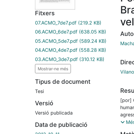
Bra
Fitxers
ve
07.ACMO_7de7.pdf
(219.2 KB)
06.ACMO_6de7.pdf
(638.05 KB)
Auto
05.ACMO_5de7.pdf
(589.24 KB)
Macha
04.ACMO_4de7.pdf
(558.28 KB)
03.ACMO_3de7.pdf
(310.12 KB)
Dire
Mostrar-ne més
Vilan
Tipus de document
Res
Tesi
[por]
Versió
human
Versió publicada
agres
propõe
Més
Data de publicació
modo 