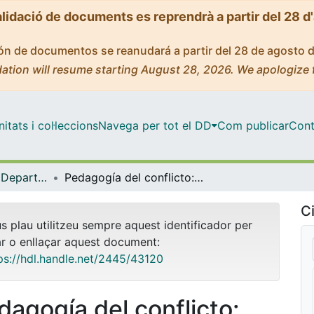
alidació de documents es reprendrà a partir del 28 d
ción de documentos se reanudará a partir del 28 de agosto 
ation will resume starting August 28, 2026. We apologize 
tats i col·leccions
Navega per tot el DD
Com publicar
Cont
Tesis Doctorals - Departament - Teoria i Història de l'Educació
Pedagogía del conflicto: Brasil, un país de conflictos velados
Ci
us plau utilitzeu sempre aquest identificador per
ar o enllaçar aquest document:
ps://hdl.handle.net/2445/43120
dagogía del conflicto: