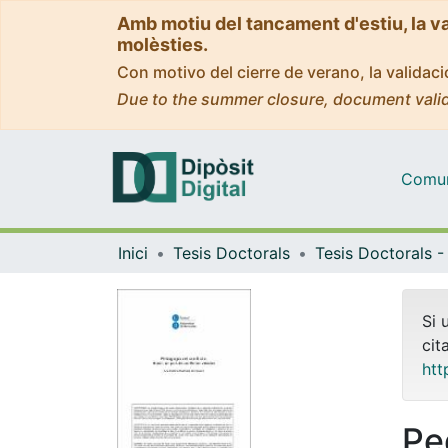
Amb motiu del tancament d'estiu, la v
molèsties.
Con motivo del cierre de verano, la valida
Due to the summer closure, document valid
Comuni
Inici
Tesis Doctorals
Si 
cit
htt
Pe