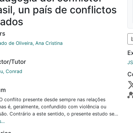
sil, un país de conflictos
lados
rs
do de Oliveira, Ana Cristina
E
ctor/Tutor
J
ou, Conrad
C
um
 O conflito presente desde sempre nas relações
as é, geralmente, confundido com violência ou
são. Contrário a este sentido, o presente estudo se
 a analisar o caráter positivado do conflito, de
...
a considerá-lo um ato que venha a educar os