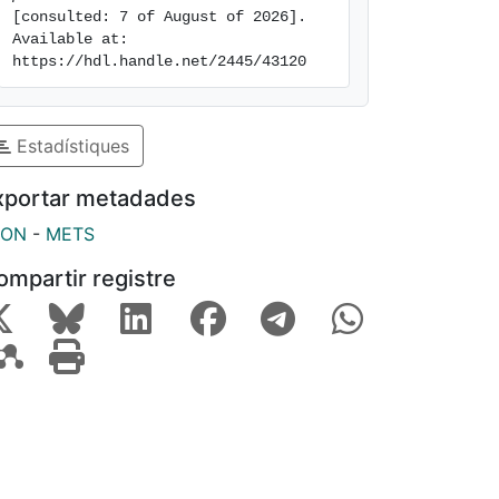
[consulted: 7 of August of 2026]. 
Available at: 
https://hdl.handle.net/2445/43120
Estadístiques
xportar metadades
SON
-
METS
ompartir registre