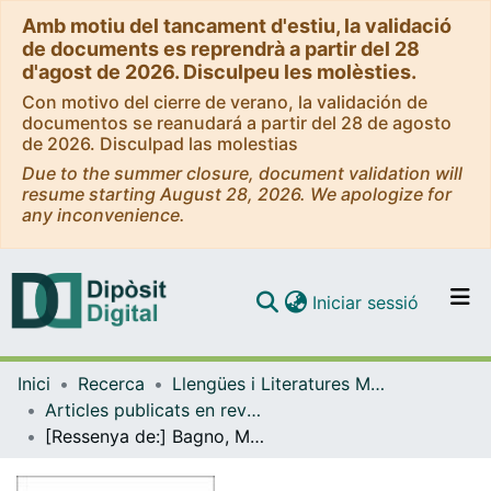
Amb motiu del tancament d'estiu, la validació
de documents es reprendrà a partir del 28
d'agost de 2026. Disculpeu les molèsties.
Con motivo del cierre de verano, la validación de
documentos se reanudará a partir del 28 de agosto
de 2026. Disculpad las molestias
Due to the summer closure, document validation will
resume starting August 28, 2026. We apologize for
any inconvenience.
(current)
Iniciar sessió
Comunitats i col·leccions
Inici
Recerca
Llengües i Literatures Modernes i Estudis Anglesos
Navega per tot el DD
Articles publicats en revistes (Llengües i Literatures Modernes i Estudis Anglesos)
Com publicar
[Ressenya de:] Bagno, Marcos (2012). Gramática pedagógica do Português Brasileiro
Contacte