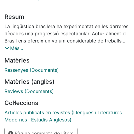
Resum
La lingüística brasilera ha experimentat en les darreres
dècades una progressió espectacular. Actu- alment el
Brasil ens ofereix un volum considerable de treballs
d'altíssima qualitat i des d'un ampli ven- tall de
Més...
perspectives teòriques i de camps d'interès.
Matèries
Tanmateix, potser entre tota la feina feta caldria
destacar dos àmbits: l'estudi descriptiu del portuguès i
Ressenyes (Documents)
la sociolingüística. La gramàtica de Marcos Bag- no
Matèries (anglès)
objecte d'aquesta ressenya justament participa de
tots dos.
Reviews (Documents)
Col·leccions
Articles publicats en revistes (Llengües i Literatures
Modernes i Estudis Anglesos)
Pàgina completa de l'ítem