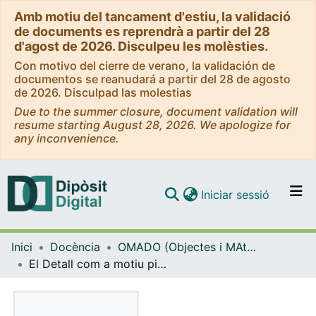
Amb motiu del tancament d'estiu, la validació
de documents es reprendrà a partir del 28
d'agost de 2026. Disculpeu les molèsties.
Con motivo del cierre de verano, la validación de
documentos se reanudará a partir del 28 de agosto
de 2026. Disculpad las molestias
Due to the summer closure, document validation will
resume starting August 28, 2026. We apologize for
any inconvenience.
(current)
Iniciar sessió
Comunitats i col·leccions
Inici
Docència
OMADO (Objectes i MAterials DOcents)
Navega per tot el DD
El Detall com a motiu pictòric
Com publicar
Contacte