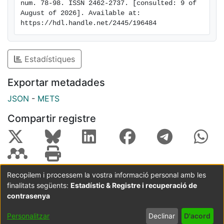
num. 78-98. ISSN 2462-2737. [consulted: 9 of 
August of 2026]. Available at: 
https://hdl.handle.net/2445/196484
Estadístiques
Exportar metadades
JSON
-
METS
Compartir registre
Recopilem i processem la vostra informació personal amb les
finalitats següents:
Estadístic & Registre i recuperació de
Coordinació:
CRAI UB
Avís legal
Metadades
subjectes a:
contrasenya
Configuració
Política de
Acord
Personalitzar
Declinar
D'acord
de cookies
privadesa
d'usuari