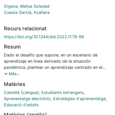
Gigena, Melisa Soledad
Cuesta García, Azahara
Recurs relacionat
https://doi.org/10.1344/did.2022.11.78-98
Resum
Dado el desafío que supone, en un escenario de
aprendizaje en línea derivado de la situación
pandémica, plantear un aprendizaje centrado en el
alumno mediado por la tecnología, es relevante
Més...
explorar cómo el uso de metodologías tales como el
Matèries
aprendizaje por estaciones, que involucran al
alumnado de forma activa, autónoma y colaborativa,
Castellà (Llengua)
,
Estudiants estrangers
,
se pueden implementar en la clase de lenguas en línea.
Aprenentatge electrònic
,
Estratègies d'aprenentatge
,
En este estudio cualitativo se analizan las
Educació d'adults
percepciones sobre las facilidades y dificultades que
Matèries (anglès)