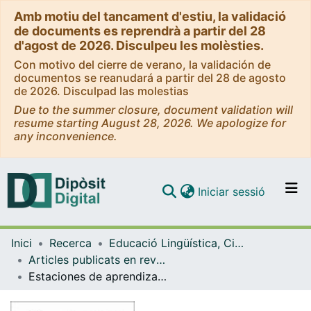
Amb motiu del tancament d'estiu, la validació
de documents es reprendrà a partir del 28
d'agost de 2026. Disculpeu les molèsties.
Con motivo del cierre de verano, la validación de
documentos se reanudará a partir del 28 de agosto
de 2026. Disculpad las molestias
Due to the summer closure, document validation will
resume starting August 28, 2026. We apologize for
any inconvenience.
(current)
Iniciar sessió
Comunitats i col·leccions
Inici
Recerca
Educació Lingüística, Científica i Matemàtica
Navega per tot el DD
Articles publicats en revistes (Educació Lingüística, Científica i Matemàtica)
Com publicar
Estaciones de aprendizaje en una clase de ELE en línea para adultos: Percepciones sobre sus facilidades y dificultades
Contacte