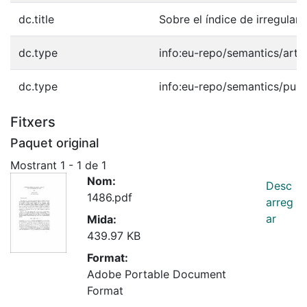
dc.title
Sobre el índice de irregular
dc.type
info:eu-repo/semantics/artic
dc.type
info:eu-repo/semantics/publ
Fitxers
Paquet original
Mostrant
1 - 1 de 1
Nom:
Desc
1486.pdf
arreg
ar
Mida:
439.97 KB
Format:
Adobe Portable Document
Format