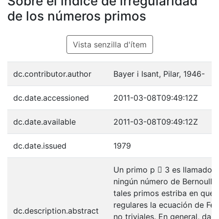
Sobre el índice de irregularidad
de los números primos
Vista senzilla d'ítem
dc.contributor.author
Bayer i Isant, Pilar, 1946-
dc.date.accessioned
2011-03-08T09:49:12Z
dc.date.available
2011-03-08T09:49:12Z
dc.date.issued
1979
Un primo p 􀀧 3 es llamado re
ningún número de Bernoulli B2
tales primos estriba en qu
regulares la ecuación de Fe
dc.description.abstract
no triviales. En general, dad