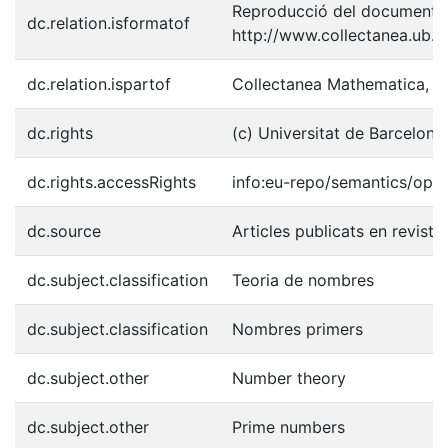
Reproducció del document p
dc.relation.isformatof
http://www.collectanea.ub.e
dc.relation.ispartof
Collectanea Mathematica, 197
dc.rights
(c) Universitat de Barcelona
dc.rights.accessRights
info:eu-repo/semantics/ope
dc.source
Articles publicats en revist
dc.subject.classification
Teoria de nombres
dc.subject.classification
Nombres primers
dc.subject.other
Number theory
dc.subject.other
Prime numbers