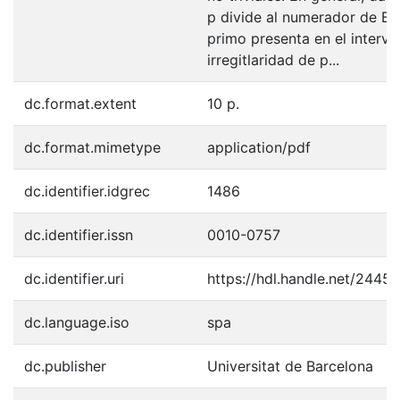
p divide al numerador de B2,
primo presenta en el intervalo
irregitlaridad de p...
dc.format.extent
10 p.
dc.format.mimetype
application/pdf
dc.identifier.idgrec
1486
dc.identifier.issn
0010-0757
dc.identifier.uri
https://hdl.handle.net/2445
dc.language.iso
spa
dc.publisher
Universitat de Barcelona