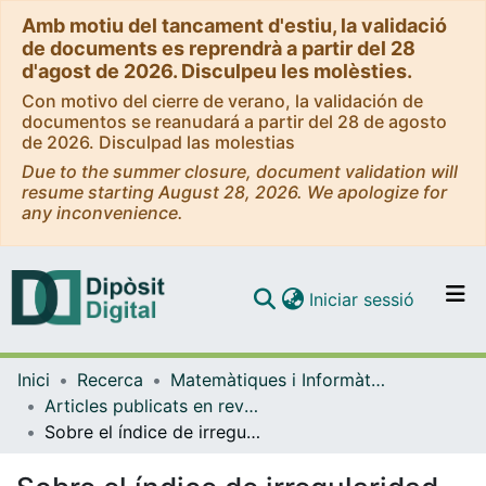
Amb motiu del tancament d'estiu, la validació
de documents es reprendrà a partir del 28
d'agost de 2026. Disculpeu les molèsties.
Con motivo del cierre de verano, la validación de
documentos se reanudará a partir del 28 de agosto
de 2026. Disculpad las molestias
Due to the summer closure, document validation will
resume starting August 28, 2026. We apologize for
any inconvenience.
(current)
Iniciar sessió
Comunitats i col·leccions
Inici
Recerca
Matemàtiques i Informàtica
Navega per tot el DD
Articles publicats en revistes (Matemàtiques i Informàtica)
Com publicar
Sobre el índice de irregularidad de los números primos
Contacte