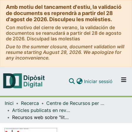
Amb motiu del tancament d'estiu, la validació
de documents es reprendrà a partir del 28
d'agost de 2026. Disculpeu les molèsties.
Con motivo del cierre de verano, la validación de
documentos se reanudará a partir del 28 de agosto
de 2026. Disculpad las molestias
Due to the summer closure, document validation will
resume starting August 28, 2026. We apologize for
any inconvenience.
(current)
Iniciar sessió
Comunitats i col·leccions
Inici
Recerca
Centre de Recursos per a l'Aprenentatge i la Investigació (CRAI-UB)
Navega per tot el DD
Articles publicats en revistes (CRAI-UB)
Com publicar
Recursos web sobre "literatura grisa" (i 2): organismes i bases de dades
Contacte