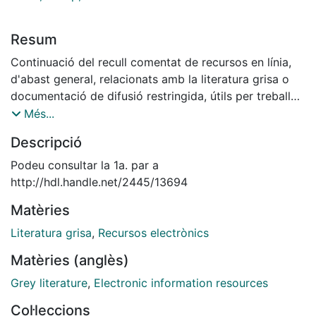
Resum
Continuació del recull comentat de recursos en línia,
d'abast general, relacionats amb la literatura grisa o
documentació de difusió restringida, útils per treballar
amb ella. Es ressenyen en aquesta segona selecció
Més...
organismes relacionats amb la literatura grisa
Descripció
(productors i distribuïdors) i productes documentals
(bases de dades bibliogràfiques, textuals, etc.).
Podeu consultar la 1a. par a
http://hdl.handle.net/2445/13694
Matèries
Literatura grisa
,
Recursos electrònics
Matèries (anglès)
Grey literature
,
Electronic information resources
Col·leccions