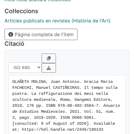
de esta alarmante realidad climática.
Col·leccions
Articles publicats en revistes (Història de l'Art)
Pàgina completa de l'ítem
Citació
OLAÑETA MOLINA, Juan Antonio. Gracia Maria 
FACHECHI, Manuel CASTIÑEIRAS. Il tempo sulla 
pietra. La raffigurazione dei mesi nella 
scultura medievale, Roma, Gangemi Editore, 
2019, 176 pp. ISBN 978-88-492-3564-7. 
Anuario 
de Estudios Medievales
. 2021. Vol. 51, num. 
2, pags. 1019-1020. ISSN 0066-5061. 
[consulted: 9 of August of 2026]. Available 
at: https://hdl.handle.net/2445/190133