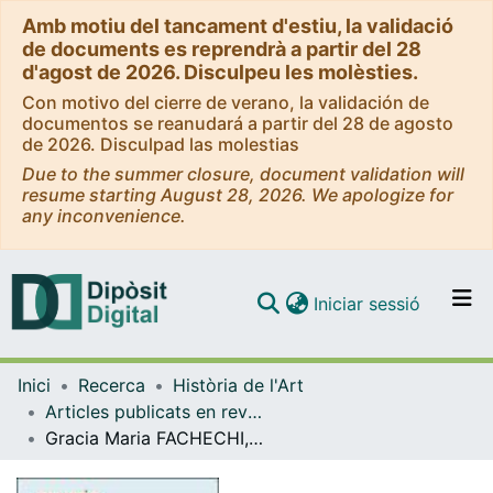
Amb motiu del tancament d'estiu, la validació
de documents es reprendrà a partir del 28
d'agost de 2026. Disculpeu les molèsties.
Con motivo del cierre de verano, la validación de
documentos se reanudará a partir del 28 de agosto
de 2026. Disculpad las molestias
Due to the summer closure, document validation will
resume starting August 28, 2026. We apologize for
any inconvenience.
(current)
Iniciar sessió
Comunitats i col·leccions
Inici
Recerca
Història de l'Art
Navega per tot el DD
Articles publicats en revistes (Història de l'Art)
Com publicar
Gracia Maria FACHECHI, Manuel CASTIÑEIRAS. Il tempo sulla pietra. La raffigurazione dei mesi nella scultura medievale, Roma, Gangemi Editore, 2019, 176 pp. ISBN 978-88-492-3564-7
Contacte