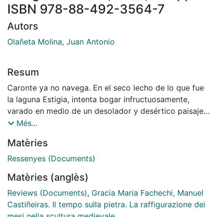
ISBN 978-88-492-3564-7
Autors
Olañeta Molina, Juan Antonio
Resum
Caronte ya no navega. En el seco lecho de lo que fue
la laguna Estigia, intenta bogar infructuosamente,
varado en medio de un desolador y desértico paisaje,
muy dife- rente del que originalmente pintó Patinir.
Més...
Con motivo de la celebración de la Cumbre del Clima
Matèries
en Madrid en 2019, el Museo del Prado y WWF
versionaron algunas de las más conocidas obras de la
Ressenyes (Documents)
pinacoteca madrileña para reflexionar sobre las
Matèries (anglès)
consecuencias del catastrófico cambio climático
provocado por el ser humano. Este es solo uno más
Reviews (Documents)
,
Gracia Maria Fachechi, Manuel
de los numerosos ejemplos que ponen en evidencia
Castiñeiras. Il tempo sulla pietra. La raffigurazione dei
que el mundo del arte no se está quedando al margen
mesi nella scultura medievale