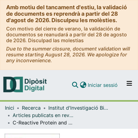
Amb motiu del tancament d'estiu, la validació
de documents es reprendrà a partir del 28
d'agost de 2026. Disculpeu les molèsties.
Con motivo del cierre de verano, la validación de
documentos se reanudará a partir del 28 de agosto
de 2026. Disculpad las molestias
Due to the summer closure, document validation will
resume starting August 28, 2026. We apologize for
any inconvenience.
(current)
Iniciar sessió
Comunitats i col·leccions
Inici
Recerca
Institut d'lnvestigació Biomèdica de Bellvitge (IDIBELL)
Navega per tot el DD
Articles publicats en revistes (Institut d'lnvestigació Biomèdica de Bellvitge (IDIBELL))
Com publicar
C-Reactive Protein and Serum Albumin Ratio: A Feasible Prognostic Marker in Hospitalized Patients with COVID-19
Contacte