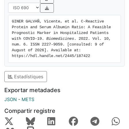
(honest AUC, 0.8135 [0.7865-0.8405]), with a
continuously increasing risk and cutoff value of 25
showing the highest predictive capacity (OR, 1.470;
GINER GALVAÑ, Vicente, et al. C-Reactive 
95% CI, 1.188-1.819; p < 0.001). (4) Conclusions: SA
Protein and Serum Albumin Ratio: A Feasible 
and CRP are good independent predictors of patients
Prognostic Marker in Hospitalized Patients 
hospitalized with COVID-19. For the CRP/SA ratio
with COVID-19. 
Biomedicines
. 2022. Vol. 10, 
num. 6. ISSN 2227-9059. [consulted: 9 of 
value, 25 is the cutoff for poor clinical course.
August of 2026]. Available at: 
https://hdl.handle.net/2445/187422
Estadístiques
Exportar metadades
JSON
-
METS
Compartir registre