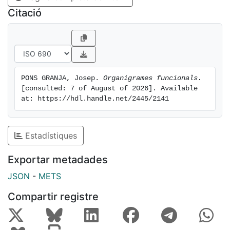
organigrames ens mostren, però que son sempre la
Citació
suma de diverses estructures triangulars bàsiques.
Si no entenen bé aquests principis bàsics, forma
funcional i estructura triangular bàsica, serà molt difícil
que els nostres estudiants siguin capaços de fer
organigrames més o menys correctes.
PONS GRANJA, Josep. 
Organigrames funcionals.
[consulted: 7 of August of 2026]. Available 
at: https://hdl.handle.net/2445/2141
Estadístiques
Exportar metadades
JSON
-
METS
Compartir registre