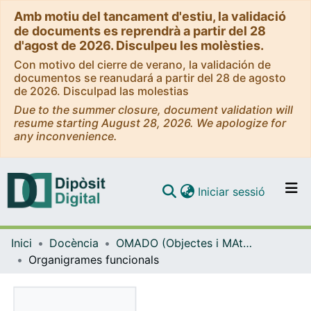
Amb motiu del tancament d'estiu, la validació
de documents es reprendrà a partir del 28
d'agost de 2026. Disculpeu les molèsties.
Con motivo del cierre de verano, la validación de
documentos se reanudará a partir del 28 de agosto
de 2026. Disculpad las molestias
Due to the summer closure, document validation will
resume starting August 28, 2026. We apologize for
any inconvenience.
(current)
Iniciar sessió
Comunitats i col·leccions
Inici
Docència
OMADO (Objectes i MAterials DOcents)
Navega per tot el DD
Organigrames funcionals
Com publicar
Contacte