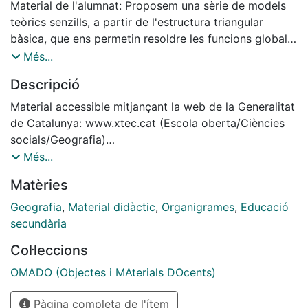
Material de l'alumnat: Proposem una sèrie de models
teòrics senzills, a partir de l'estructura triangular
bàsica, que ens permetin resoldre les funcions globals
que poden mostrar els organigrames en relació al
Més...
tema que tracten.
Descripció
Només hem plantejat tres funcions bàsiques que
resolen bona part dels temes que es presenten a nivell
Material accessible mitjançant la web de la Generalitat
de secundària i batxillerat: la seqüència històrica o la
de Catalunya: www.xtec.cat (Escola oberta/Ciències
successió de conjunts, la funció comparativa i la
socials/Geografia)
estructura estàndard d'un circuit.
http://www.xtec.cat/recursos/socials/recursgeo/index.
Més...
En la major part dels organigrames funcionals que
htm
Matèries
proposem, es manté l'estructura bàsica triangular.
Recursos didàctics en geografia: Organigrames teòrics
Material del Professorat: és important a l'hora
Geografia
,
Material didàctic
,
Organigrames
,
Educació
d'explicar als estudiants aquest tema identificar
secundària
sempre l'estructura triangular bàsica dels
Col·leccions
organigrames funcionals, com a nucli essencial a partir
del qual s'elaboren els organigrames.
OMADO (Objectes i MAterials DOcents)
Les formes diferents que presenten dona com a
resultat unes funcionalitats determinades que els
Pàgina completa de l'ítem