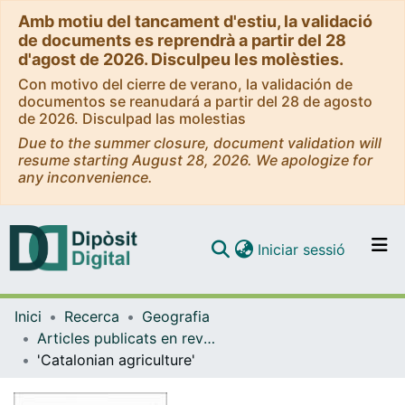
Amb motiu del tancament d'estiu, la validació
de documents es reprendrà a partir del 28
d'agost de 2026. Disculpeu les molèsties.
Con motivo del cierre de verano, la validación de
documentos se reanudará a partir del 28 de agosto
de 2026. Disculpad las molestias
Due to the summer closure, document validation will
resume starting August 28, 2026. We apologize for
any inconvenience.
(current)
Iniciar sessió
Comunitats i col·leccions
Inici
Recerca
Geografia
Navega per tot el DD
Articles publicats en revistes (Geografia)
Com publicar
'Catalonian agriculture'
Contacte