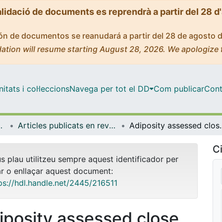
alidació de documents es reprendrà a partir del 28 d
ción de documentos se reanudará a partir del 28 de agosto 
ation will resume starting August 28, 2026. We apologize 
tats i col·leccions
Navega per tot el DD
Com publicar
Cont
de Bellvitge (IDIBELL)
Articles publicats en revistes (Institut d'lnvestigació Biomèdica de Bellvitge (IDIBELL))
Adiposity assessed close to diag
Ci
us plau utilitzeu sempre aquest identificador per
ar o enllaçar aquest document:
ps://hdl.handle.net/2445/216511
iposity assessed close