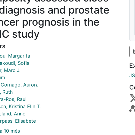
 diagnosis and prostate
ncer prognosis in the
IC study
rs
lou, Margarita
akoudi, Sofia
E
, Marc J.
J
Tim
 Cornago, Aurora
C
, Ruth
a-Ros, Raul
en, Kristina Elin T.
eland, Anne
rpass, Elisabete
a 10 més