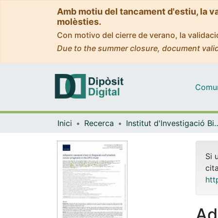
Amb motiu del tancament d'estiu, la v
molèsties.
Con motivo del cierre de verano, la valida
Due to the summer closure, document valid
Comuni
Inici
Recerca
Institut d'lnvestigació Biomèdica 
Si 
cit
htt
Ad