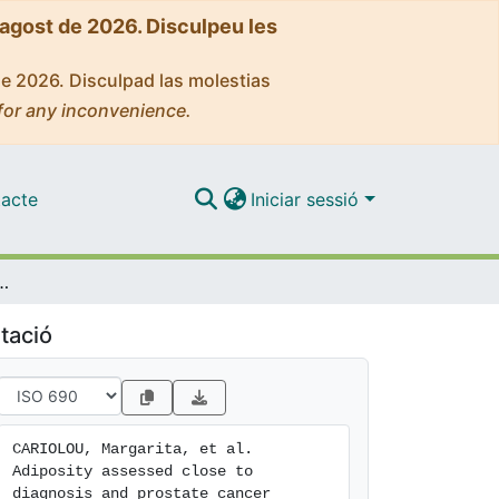
'agost de 2026. Disculpeu les
de 2026. Disculpad las molestias
for any inconvenience.
acte
Iniciar sessió
nosis and prostate cancer prognosis in the EPIC study
tació
CARIOLOU, Margarita, et al. 
Adiposity assessed close to 
diagnosis and prostate cancer 