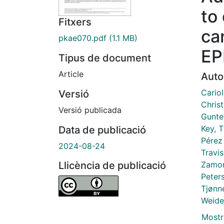
to
Fitxers
ca
pkae070.pdf
(1.1 MB)
EP
Tipus de document
Article
Auto
Cario
Versió
Christ
Versió publicada
Gunter
Key, 
Data de publicació
Pérez
2024-08-24
Travis
Zamor
Llicència de publicació
Peters
Tjønn
Weide
Mostr