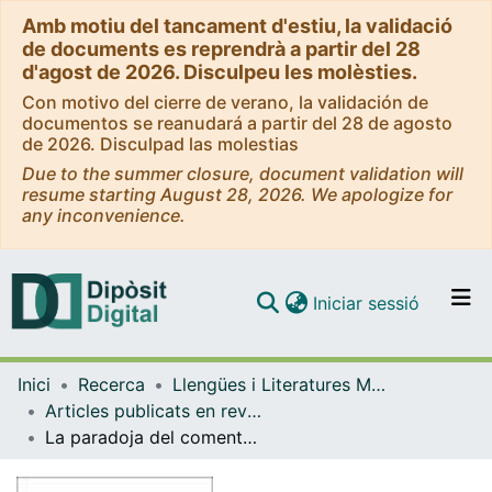
Amb motiu del tancament d'estiu, la validació
de documents es reprendrà a partir del 28
d'agost de 2026. Disculpeu les molèsties.
Con motivo del cierre de verano, la validación de
documentos se reanudará a partir del 28 de agosto
de 2026. Disculpad las molestias
Due to the summer closure, document validation will
resume starting August 28, 2026. We apologize for
any inconvenience.
(current)
Iniciar sessió
Comunitats i col·leccions
Inici
Recerca
Llengües i Literatures Modernes i Estudis Anglesos
Navega per tot el DD
Articles publicats en revistes (Llengües i Literatures Modernes i Estudis Anglesos)
Com publicar
La paradoja del comentario sobre arte: Jacques Derrida ante el Greco, Henri Michaux antes de René Magritte
Contacte