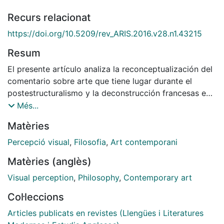
Recurs relacionat
https://doi.org/10.5209/rev_ARIS.2016.v28.n1.43215
Resum
El presente artículo analiza la reconceptualización del
comentario sobre arte que tiene lugar durante el
postestructuralismo y la deconstrucción francesas en
la segunda mitad del s.XX. De Michel Foucault a Gilles
Més...
Deleuze, de Jacques Derrida a Jean-Claude
Matèries
Lebensztejn, este ensayo despliega distintas
concepciones y funciones de la crítica de arte a través
Percepció visual
,
Filosofia
,
Art contemporani
de la práctica de la paradoja, dedicando especial
Matèries (anglès)
atención al ensayo de Henri Michaux sobre René
Magritte En rêvant à partir de peintures énigmatiques
Visual perception
,
Philosophy
,
Contemporary art
[Soñando a partir de pinturas enigmáticas].
Col·leccions
Articles publicats en revistes (Llengües i Literatures