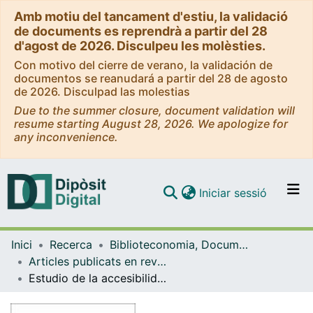
Amb motiu del tancament d'estiu, la validació
de documents es reprendrà a partir del 28
d'agost de 2026. Disculpeu les molèsties.
Con motivo del cierre de verano, la validación de
documentos se reanudará a partir del 28 de agosto
de 2026. Disculpad las molestias
Due to the summer closure, document validation will
resume starting August 28, 2026. We apologize for
any inconvenience.
(current)
Iniciar sessió
Comunitats i col·leccions
Inici
Recerca
Biblioteconomia, Documentació i Comunicació Audiovisual
Navega per tot el DD
Articles publicats en revistes (Biblioteconomia, Documentació i Comunicació Audiovisual)
Com publicar
Estudio de la accesibilidad de los documentos cientificos en soporte digital
Contacte