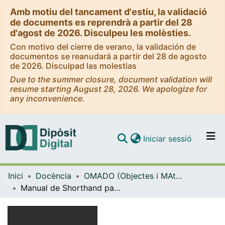
Amb motiu del tancament d'estiu, la validació
de documents es reprendrà a partir del 28
d'agost de 2026. Disculpeu les molèsties.
Con motivo del cierre de verano, la validación de
documentos se reanudará a partir del 28 de agosto
de 2026. Disculpad las molestias
Due to the summer closure, document validation will
resume starting August 28, 2026. We apologize for
any inconvenience.
(current)
Iniciar sessió
Comunitats i col·leccions
Inici
Docència
OMADO (Objectes i MAterials DOcents)
Navega per tot el DD
Manual de Shorthand para crear narrativas digitales
Com publicar
Contacte