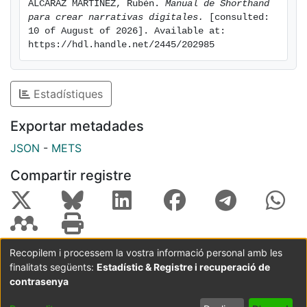
ALCARAZ MARTÍNEZ, Rubén. 
Manual de Shorthand 
para crear narrativas digitales.
 [consulted: 
10 of August of 2026]. Available at: 
https://hdl.handle.net/2445/202985
Estadístiques
Exportar metadades
JSON
-
METS
Compartir registre
Recopilem i processem la vostra informació personal amb les
finalitats següents:
Estadístic & Registre i recuperació de
Coordinació:
CRAI UB
Avís legal
Metadades
subjectes a:
contrasenya
Configuració
Política de
Acord