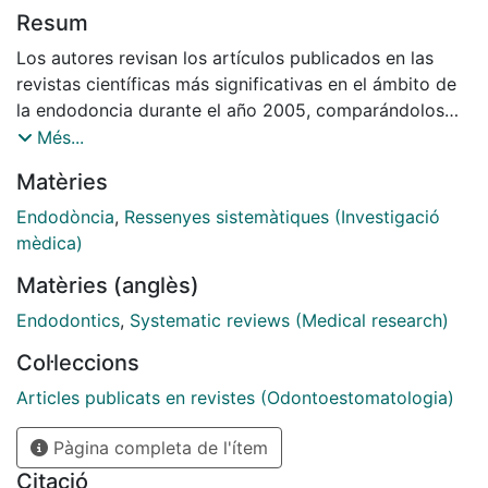
Resum
Los autores revisan los artículos publicados en las
revistas científicas más significativas en el ámbito de
la endodoncia durante el año 2005, comparándolos
entre ellos, con otros anteriores y con los conceptos
Més...
clásicos de la endodoncia.
Matèries
Endodòncia
,
Ressenyes sistemàtiques (Investigació
mèdica)
Matèries (anglès)
Endodontics
,
Systematic reviews (Medical research)
Col·leccions
Articles publicats en revistes (Odontoestomatologia)
Pàgina completa de l'ítem
Citació