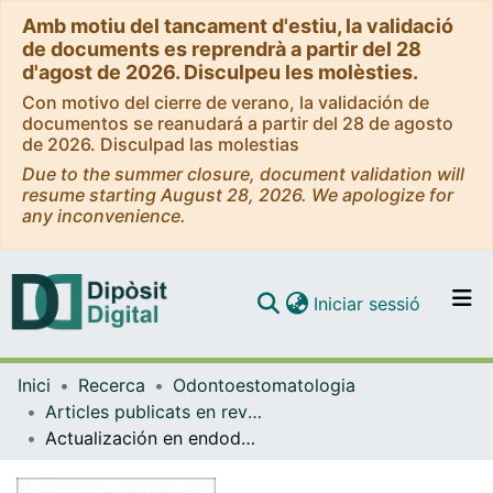
Amb motiu del tancament d'estiu, la validació
de documents es reprendrà a partir del 28
d'agost de 2026. Disculpeu les molèsties.
Con motivo del cierre de verano, la validación de
documentos se reanudará a partir del 28 de agosto
de 2026. Disculpad las molestias
Due to the summer closure, document validation will
resume starting August 28, 2026. We apologize for
any inconvenience.
(current)
Iniciar sessió
Comunitats i col·leccions
Inici
Recerca
Odontoestomatologia
Navega per tot el DD
Articles publicats en revistes (Odontoestomatologia)
Com publicar
Actualización en endodoncia 2005 [Artículo de Revisión]
Contacte