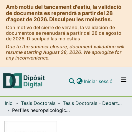
Amb motiu del tancament d'estiu, la validació
de documents es reprendrà a partir del 28
d'agost de 2026. Disculpeu les molèsties.
Con motivo del cierre de verano, la validación de
documentos se reanudará a partir del 28 de agosto
de 2026. Disculpad las molestias
Due to the summer closure, document validation will
resume starting August 28, 2026. We apologize for
any inconvenience.
(current)
Iniciar sessió
Comunitats i col·leccions
Inici
Tesis Doctorals
Tesis Doctorals - Departament - Psiquiatria i Psicobiologia Clínica
Navega per tot el DD
Perfiles neuropsicológicos de la parálisis cerebral espástica y discinética bilateral.
Com publicar
Contacte