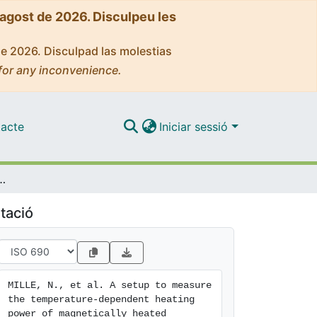
'agost de 2026. Disculpeu les
de 2026. Disculpad las molestias
for any inconvenience.
acte
Iniciar sessió
heating power of magnetically heated nanoparticles up to high temperature.
tació
MILLE, N., et al. A setup to measure 
the temperature-dependent heating 
power of magnetically heated 