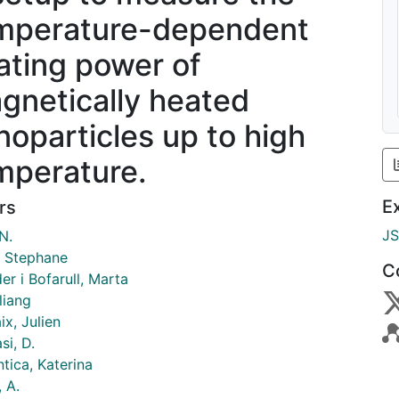
mperature-dependent
ating power of
gnetically heated
noparticles up to high
mperature.
E
rs
J
 N.
, Stephane
C
er i Bofarull, Marta
liang
x, Julien
si, D.
tica, Katerina
, A.