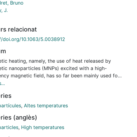
ret, Bruno
, J.
rs relacionat
://doi.org/10.1063/5.0038912
um
tic heating, namely, the use of heat released by
tic nanoparticles (MNPs) excited with a high-
ncy magnetic field, has so far been mainly used for
ical applications. More recently, it has been shown
...
his heat can be used to catalyze chemical reactions,
ries
of them occurring at temperatures up to 700 °C.
ll exploitation of MNP heating properties requires
artícules
,
Altes temperatures
nowledge of the temperature dependence of their
ries (anglès)
ng power up to high temperatures. Here, a setup to
rm such measurements is described based on the
articles
,
High temperatures
f a pyrometer for high-temperature measurements