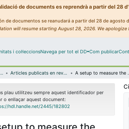
alidació de documents es reprendrà a partir del 28 d
ción de documentos se reanudará a partir del 28 de agosto 
ation will resume starting August 28, 2026. We apologize 
tats i col·leccions
Navega per tot el DD
Com publicar
Cont
ica Inorgànica i Orgànica
Articles publicats en revistes (Química Inorgànica i Orgànica)
A setup to measure the temperature-dependent 
Ci
us plau utilitzeu sempre aquest identificador per
ar o enllaçar aquest document:
ps://hdl.handle.net/2445/182802
setup to measure the