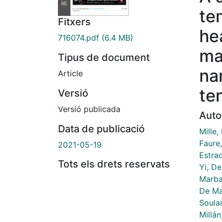
te
Fitxers
he
716074.pdf
(6.4 MB)
ma
Tipus de document
na
Article
te
Versió
Versió publicada
Auto
Data de publicació
Mille,
Faure
2021-05-19
Estrad
Tots els drets reservats
Yi, De
Marbai
De Ma
Soulan
Millán