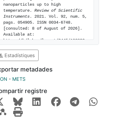
nanoparticles up to high 
temperature. 
Review of Scientific 
Instruments
. 2021. Vol. 92, num. 5, 
pags. 054905. ISSN 0034-6748. 
[consulted: 8 of August of 2026]. 
Available at: 
https://hdl.handle.net/2445/182802
Estadístiques
xportar metadades
SON
-
METS
ompartir registre