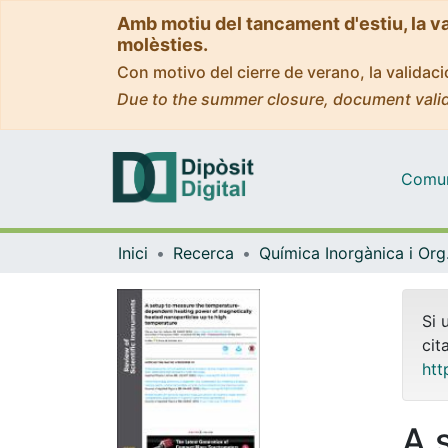
Amb motiu del tancament d'estiu, la v
molèsties.
Con motivo del cierre de verano, la valida
Due to the summer closure, document valid
Comuni
Inici
Recerca
Quím
Si 
cit
htt
A 