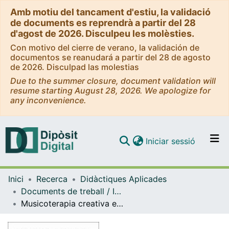
Amb motiu del tancament d'estiu, la validació
de documents es reprendrà a partir del 28
d'agost de 2026. Disculpeu les molèsties.
Con motivo del cierre de verano, la validación de
documentos se reanudará a partir del 28 de agosto
de 2026. Disculpad las molestias
Due to the summer closure, document validation will
resume starting August 28, 2026. We apologize for
any inconvenience.
(current)
Iniciar sessió
Comunitats i col·leccions
Inici
Recerca
Didàctiques Aplicades
Navega per tot el DD
Documents de treball / Informes (Didàctiques Aplicades)
Com publicar
Musicoterapia creativa en pacientes con càncer: un método para disminuir la ansiedad y el estrés
Contacte