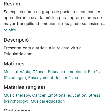
Resum
Se explica cómo un grupo de pacientes con cáncer
aprendieron a usar la música para lograr estados de
mayor tranquilidad emocional, rebajando su ansiedad
y estres producidos por la incertidumbre respecto de
Més...
la evolución de la enfermedad.
Descripció
Presentat com a article a la revista virtual
Psiquiatria.com
Matèries
Musicoteràpia
,
Càncer
,
Educació emocional
,
Estrès
(Psicologia)
,
Ensenyament de la música
Matèries (anglès)
Music therapy
,
Cancer
,
Emotional education
,
Stress
(Psychology)
,
Musical education
Col·leccions