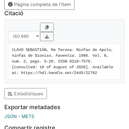
Pàgina completa de l'ítem
Citació
CLAVO SEBASTIÁN, Ma Teresa. Ninfas de Apolo, 
ninfas de Dioniso. 
Faventia
. 1986. Vol. 8, 
num. 2, pags. 5-20. ISSN 0210-7570. 
[consulted: 10 of August of 2026]. Available 
at: https://hdl.handle.net/2445/22762
Estadístiques
Exportar metadades
JSON
-
METS
Compartir registre