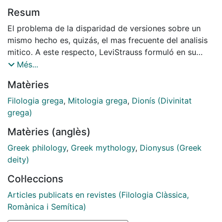
Resum
El problema de la disparidad de versiones sobre un
mismo hecho es, quizás, el mas frecuente del analisis
mitico. A este respecto, LeviStrauss formuló en su
momento, no sin despertar fuertes controversias, la
Més...
necesidad teórica de integrarlas en una lectura Única,
Matèries
abstrayendo del conjunto por una parte una
estructura, por otra los diversos niveles de
Filologia grega
,
Mitologia grega
,
Dionís (Divinitat
significacion y los múltiples sistemas de referencias de
grega)
cada una de ellas. Pese a no compartir todos los
Matèries (anglès)
extremos de esta linea metodologica, para nosotros
es tarribien evidente que las variantes de un mismo
Greek philology
,
Greek mythology
,
Dionysus (Greek
rnito -sea cua1 fuere el medio en que se encuentran-
deity)
reflejan la estructura común del mitologema y
Col·leccions
mantienen entre si relaciones complementarias
Articles publicats en revistes (Filologia Clàssica,
Romànica i Semítica)