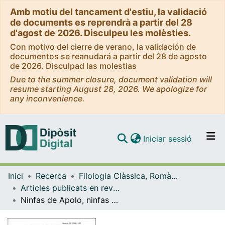
Amb motiu del tancament d'estiu, la validació
de documents es reprendrà a partir del 28
d'agost de 2026. Disculpeu les molèsties.
Con motivo del cierre de verano, la validación de
documentos se reanudará a partir del 28 de agosto
de 2026. Disculpad las molestias
Due to the summer closure, document validation will
resume starting August 28, 2026. We apologize for
any inconvenience.
(current)
Iniciar sessió
Comunitats i col·leccions
Inici
Recerca
Filologia Clàssica, Romànica i Semítica
Navega per tot el DD
Articles publicats en revistes (Filologia Clàssica, Romànica i Semítica)
Com publicar
Ninfas de Apolo, ninfas de Dioniso
Contacte