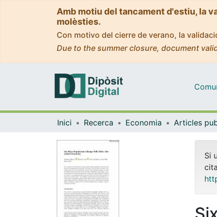
Amb motiu del tancament d'estiu, la v
molèsties.
Con motivo del cierre de verano, la valida
Due to the summer closure, document valid
Comuni
Inici
Recerca
Economia
Si 
cit
htt
Si