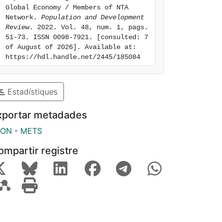
Global Economy / Members of NTA 
Network. 
Population and Development 
Review
. 2022. Vol. 48, num. 1, pags. 
51-73. ISSN 0098-7921. [consulted: 7 
of August of 2026]. Available at: 
https://hdl.handle.net/2445/185084
Estadístiques
xportar metadades
SON
-
METS
ompartir registre