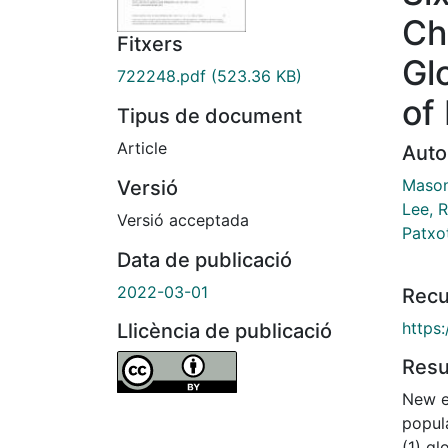
Ch
Fitxers
Gl
722248.pdf
(523.36 KB)
of
Tipus de document
Article
Auto
Mason
Versió
Lee, 
Versió acceptada
Patxo
Data de publicació
2022-03-01
Recu
https:
Llicència de publicació
Res
New e
popul
(1) g