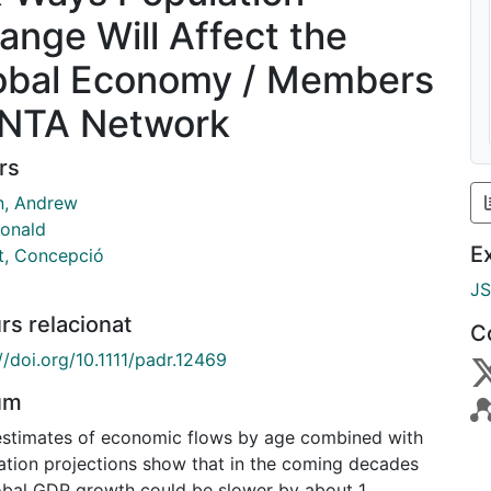
ange Will Affect the
obal Economy / Members
 NTA Network
rs
, Andrew
Ronald
E
t, Concepció
J
rs relacionat
C
//doi.org/10.1111/padr.12469
um
stimates of economic flows by age combined with
ation projections show that in the coming decades
lobal GDP growth could be slower by about 1