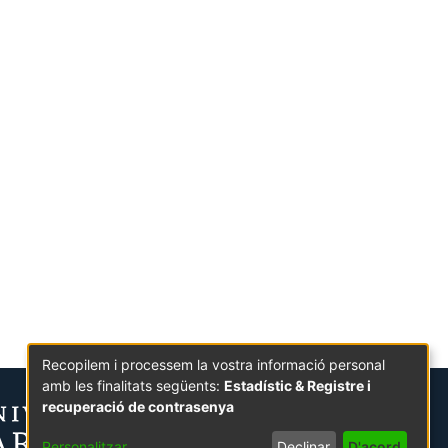
Recopilem i processem la vostra informació personal
amb les finalitats següents:
Estadístic & Registre i
recuperació de contrasenya
Personalitzar
Declinar
D'acord