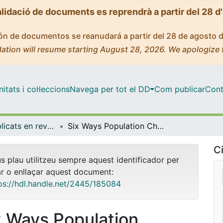
alidació de documents es reprendrà a partir del 28 d
ción de documentos se reanudará a partir del 28 de agosto 
ation will resume starting August 28, 2026. We apologize 
tats i col·leccions
Navega per tot el DD
Com publicar
Cont
Articles publicats en revistes (Economia)
Six Ways Population Change Will Affect the Global Economy / Members of NTA Network
Ci
us plau utilitzeu sempre aquest identificador per
ar o enllaçar aquest document:
ps://hdl.handle.net/2445/185084
x Ways Population