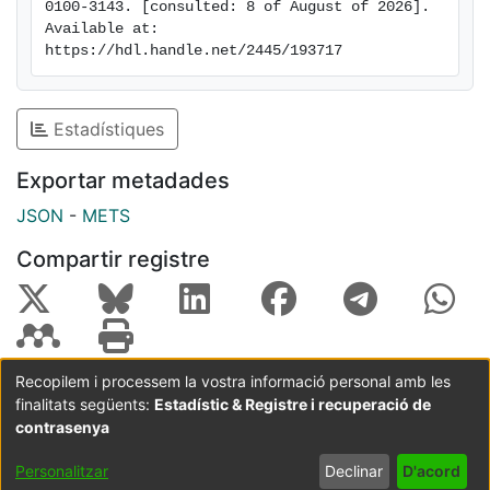
0100-3143. [consulted: 8 of August of 2026]. 
Available at: 
https://hdl.handle.net/2445/193717
Estadístiques
Exportar metadades
JSON
-
METS
Compartir registre
Recopilem i processem la vostra informació personal amb les
finalitats següents:
Estadístic & Registre i recuperació de
Coordinació:
CRAI UB
Avís legal
Metadades
subjectes a:
contrasenya
Configuració
Política de
Acord
Personalitzar
Declinar
D'acord
de cookies
privadesa
d'usuari