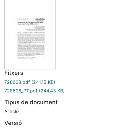
Fitxers
728608.pdf
(241.15 KB)
728608_PT.pdf
(244.43 KB)
Tipus de document
Article
Versió