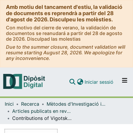
Amb motiu del tancament d'estiu, la validació
de documents es reprendrà a partir del 28
d'agost de 2026. Disculpeu les molèsties.
Con motivo del cierre de verano, la validación de
documentos se reanudará a partir del 28 de agosto
de 2026. Disculpad las molestias
Due to the summer closure, document validation will
resume starting August 28, 2026. We apologize for
any inconvenience.
(current)
Iniciar sessió
Comunitats i col·leccions
Inici
Recerca
Mètodes d'Investigació i Diagnòstic en Educació
Navega per tot el DD
Articles publicats en revistes (Mètodes d'Investigació i Diagnòstic en Educació)
Com publicar
Contributions of Vigotski to Thinking about Intercultural Education
Contacte