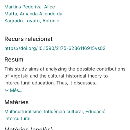
Martins Pederiva, Alice
Matta, Amanda Aliende da
Sagrado Lovato, Antonio
Recurs relacionat
https://doi.org/10.1590/2175-6236116915vs02
Resum
This study aims at analyzing the possible contributions
of Vigotski and the cultural-historical theory to
intercultural education. Thus, it discusses
interculturality, based on contributions from cultural
Més...
psychology and a model on critical multiculturalism.
Matèries
Then, it presents concepts of cultural-historical theory
that contribute to the consideration of practical
Multiculturalisme
,
Influència cultural
,
Educació
possibilities for intercultural education. Finally, it
intercultural
analyzes concrete experiences from educational
Matèries (anglès)