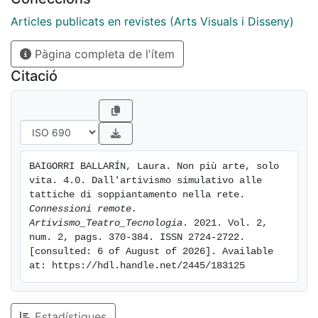
sviluppo di progetti attivisti nel campo dell'arte?
Questo testo solleva una riflessione su questa
Articles publicats en revistes (Arts Visuals i Disseny)
questione attraverso l'analisi dei lavori paradigmatici
Pàgina completa de l'ítem
dei primi collettivi artistici attivisti che utilizzarono
internet alla fine degli anni Novanta: Critical Art
Citació
Ensemble (CAE) con Flesh Machine e Free Range
Grains, EDT. The Electronic Disturbance Theatre con
Swarm, Artmark con Voteauction, 01.org (Franco e Eva
Mattes) con Nikeground, Etoy.com con Toy war.
BAIGORRI BALLARÍN, Laura. Non più arte, solo 
vita. 4.0. Dall'artivismo simulativo alle 
tattiche di soppiantamento nella rete. 
Connessioni remote. 
Artivismo_Teatro_Tecnologia
. 2021. Vol. 2, 
num. 2, pags. 370-384. ISSN 2724-2722. 
[consulted: 6 of August of 2026]. Available 
at: https://hdl.handle.net/2445/183125
Estadístiques