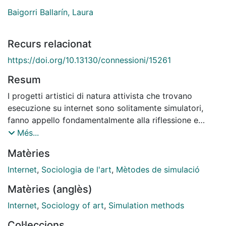
Baigorri Ballarín, Laura
Recurs relacionat
https://doi.org/10.13130/connessioni/15261
Resum
I progetti artistici di natura attivista che trovano
esecuzione su internet sono solitamente simulatori,
fanno appello fondamentalmente alla riflessione e
modificano poco o nulla della vita delle persone
Més...
interessate. Sebbene ci siano anche alcune proposte
Matèries
artiviste che sono riuscite a intervenire sulla realtà e a
cambiare i fatti, a volte grazie alle potenzialità
Internet
,
Sociologia de l'art
,
Mètodes de simulació
comunicative della rete, altre perché il contesto
Matèries (anglès)
dell'arte ha fermato i colpi... ma questa posizione
richiede un equilibrio che è sempre più difficile da
Internet
,
Sociology of art
,
Simulation methods
mantenere. Quali sono i vantaggi e gli svantaggi dello
Col·leccions