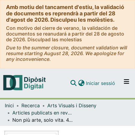
Amb motiu del tancament d'estiu, la validació
de documents es reprendrà a partir del 28
d'agost de 2026. Disculpeu les molèsties.
Con motivo del cierre de verano, la validación de
documentos se reanudará a partir del 28 de agosto
de 2026. Disculpad las molestias
Due to the summer closure, document validation will
resume starting August 28, 2026. We apologize for
any inconvenience.
(current)
Iniciar sessió
Comunitats i col·leccions
Inici
Recerca
Arts Visuals i Disseny
Navega per tot el DD
Articles publicats en revistes (Arts Visuals i Disseny)
Com publicar
Non più arte, solo vita. 4.0. Dall'artivismo simulativo alle tattiche di soppiantamento nella rete
Contacte