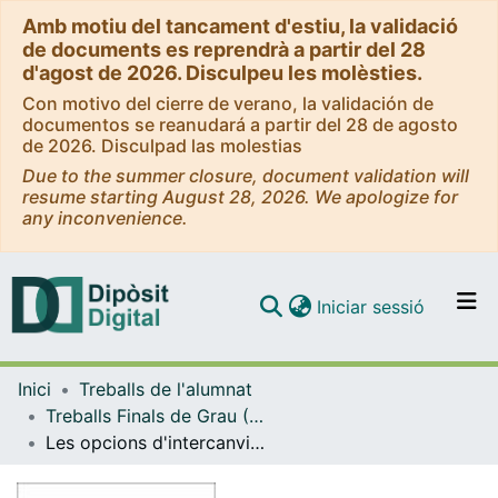
Amb motiu del tancament d'estiu, la validació
de documents es reprendrà a partir del 28
d'agost de 2026. Disculpeu les molèsties.
Con motivo del cierre de verano, la validación de
documentos se reanudará a partir del 28 de agosto
de 2026. Disculpad las molestias
Due to the summer closure, document validation will
resume starting August 28, 2026. We apologize for
any inconvenience.
(current)
Iniciar sessió
Comunitats i col·leccions
Inici
Treballs de l'alumnat
Navega per tot el DD
Treballs Finals de Grau (TFG) - Administració i Direcció d’Empreses i Matemàtiques (Doble Grau)
Com publicar
Les opcions d'intercanvi vulnerables
Contacte