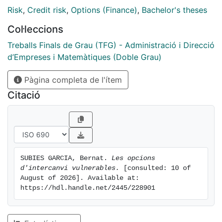
preu que combinen risc de mercat i risc de crèdit.
Risk
,
Credit risk
,
Options (Finance)
,
Bachelor's theses
Finalment, es presenta un exemple numèric que il·lustra
Col·leccions
l’impacte del default en el valor de l’opció.
Treballs Finals de Grau (TFG) - Administració i Direcció
d’Empreses i Matemàtiques (Doble Grau)
Pàgina completa de l'ítem
Citació
SUBIES GARCIA, Bernat. 
Les opcions 
d'intercanvi vulnerables.
 [consulted: 10 of 
August of 2026]. Available at: 
https://hdl.handle.net/2445/228901