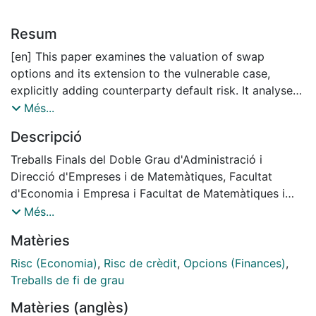
Resum
[en] This paper examines the valuation of swap
options and its extension to the vulnerable case,
explicitly adding counterparty default risk. It analyses
classical models, such as Margrabe’s, and their
Més...
limitations in over-the-counter environments. Based on
Descripció
an intensity model, pricing formulas are derived that
combine market risk and credit risk. Finally, a
Treballs Finals del Doble Grau d'Administració i
numerical example is presented illustrating the impact
Direcció d'Empreses i de Matemàtiques, Facultat
of default on the option’s value.
d'Economia i Empresa i Facultat de Matemàtiques i
Informàtica, Universitat de Barcelona, Any: 2026,
Més...
[ca] Aquest treball estudia la valoració d’opcions
Tutor: David Ceballos Hornero
Matèries
d’intercanvi i la seva extensió al cas vulnerable,
incorporant explícitament el risc de default de la
Risc (Economia)
,
Risc de crèdit
,
Opcions (Finances)
,
contrapartida. S’analitzen els models clàssics, com el
Treballs de fi de grau
de Margrabe, i les seves limitacions en entorns OTC. A
Matèries (anglès)
partir d’un model d’intensitat, es deriven fórmules de