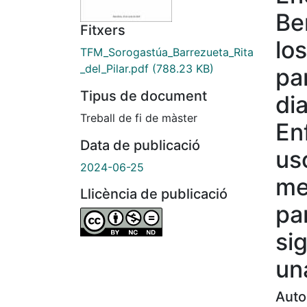
Be
Fitxers
lo
TFM_Sorogastúa_Barrezueta_Rita
_del_Pilar.pdf
(788.23 KB)
pa
Tipus de document
di
Treball de fi de màster
En
Data de publicació
us
2024-06-25
me
Llicència de publicació
pa
si
un
Auto