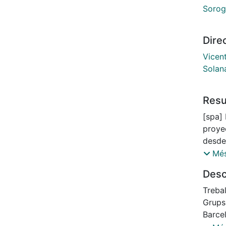
Soroga
Dire
Vicent
Solan
Res
[spa] 
proye
desde
Autol
Més
de Ba
Desc
Enfer
implem
Trebal
grupo
Grups 
asoci
Barcel
ubica