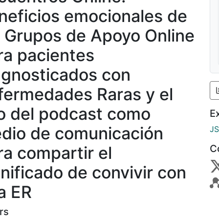
neficios emocionales de
s Grupos de Apoyo Online
ra pacientes
agnosticados con
fermedades Raras y el
o del podcast como
E
dio de comunicación
J
ra compartir el
C
gnificado de convivir con
a ER
rs