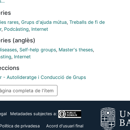
olana Roca
...
iere a los grupos no presenciales u online, el
ries
cto de Grupos Ciber FEDER. (Palacin, M; Martín-
o, M; Sorogastúa, R; Guasch, C; Soira, K; 2023).
ies rares
,
Grups d'ajuda mútua
,
Treballs de fi de
r
,
Podcàsting
,
Internet
ries (anglès)
diseases
,
Self-help groups
,
Master's theses
,
sting
,
Internet
leccions
r - Autolideratge i Conducció de Grups
gina completa de l'ítem
egal
Metadades subjectes a:
Política de privadesa
Acord d'usuari final