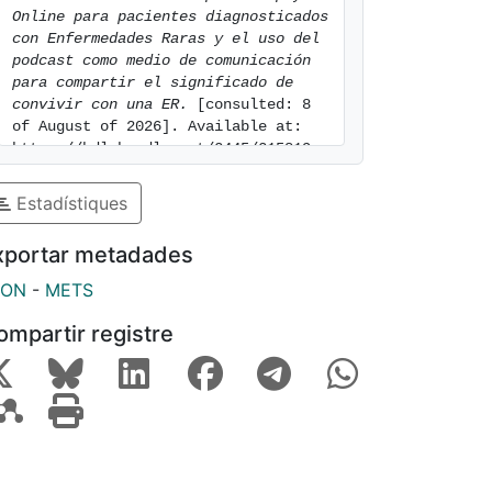
Online para pacientes diagnosticados 
con Enfermedades Raras y el uso del 
podcast como medio de comunicación 
para compartir el significado de 
convivir con una ER.
 [consulted: 8 
of August of 2026]. Available at: 
https://hdl.handle.net/2445/215819
Estadístiques
xportar metadades
SON
-
METS
ompartir registre