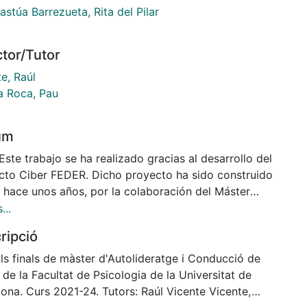
stúa Barrezueta, Rita del Pilar
ctor/Tutor
e, Raúl
a Roca, Pau
um
Este trabajo se ha realizado gracias al desarrollo del
cto Ciber FEDER. Dicho proyecto ha sido construido
 hace unos años, por la colaboración del Máster
iderazgo y Conducción de Grupos de la Universidad
...
rcelona con la Federación Española de
ripció
medades Raras (FEDER). En ese marco se ha
entado dos líneas de trabajo, una referida a los
ls finals de màster d'Autolideratge i Conducció de
s presenciales que se realizan con diferentes
de la Facultat de Psicologia de la Universitat de
aciones que pertenecen a FEDER-Catalunya, por la
ona. Curs 2021-24. Tutors: Raúl Vicente Vicente,
ción de ambas entidades; y otra línea de trabajo que