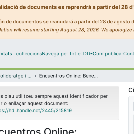
alidació de documents es reprendrà a partir del 28 d
ción de documentos se reanudará a partir del 28 de agosto 
ation will resume starting August 28, 2026. We apologize 
tats i col·leccions
Navega per tot el DD
Com publicar
Cont
Màster - Autolideratge i Conducció de Grups
Encuentros Online: Beneficios emocionales de los Grupos de Apoyo Online para pacientes diagnosticados con Enfermedades Raras y el uso del podcast como medio de comunicación para compartir el significado de convivir con una ER
Ci
us plau utilitzeu sempre aquest identificador per
ar o enllaçar aquest document:
ps://hdl.handle.net/2445/215819
cuentros Online: