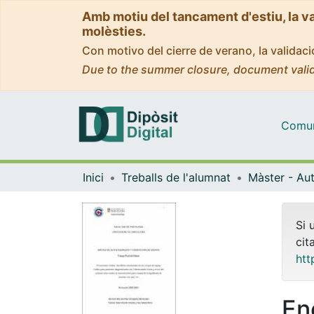
Amb motiu del tancament d'estiu, la v
molèsties.
Con motivo del cierre de verano, la valida
Due to the summer closure, document valid
Comuni
Inici
Treballs de l'alumnat
Si 
cit
htt
En