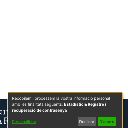
Recopilem i processem la vostra informació personal
amb les finalitats següents:
Estadístic & Registre i
recuperació de contrasenya
Personalitzar
Declinar
D'acord