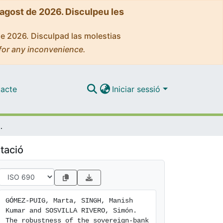
'agost de 2026. Disculpeu les
de 2026. Disculpad las molestias
for any inconvenience.
acte
Iniciar sessió
dence from contingent claims analysis
tació
GÓMEZ-PUIG, Marta, SINGH, Manish 
Kumar and SOSVILLA RIVERO, Simón. 
The robustness of the sovereign-bank 