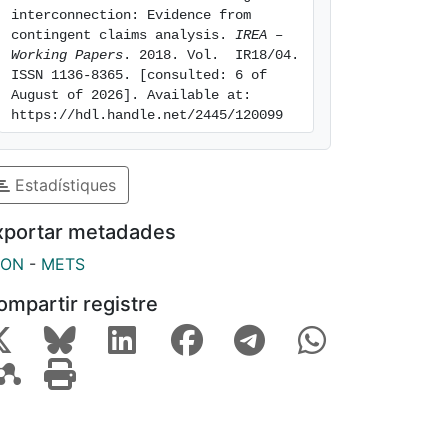
interconnection: Evidence from 
contingent claims analysis. 
IREA – 
Working Papers
. 2018. Vol.  IR18/04. 
ISSN 1136-8365. [consulted: 6 of 
August of 2026]. Available at: 
https://hdl.handle.net/2445/120099
Estadístiques
xportar metadades
SON
-
METS
ompartir registre