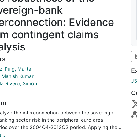
vereign-bank
terconnection: Evidence
om contingent claims
alysis
rs
-Puig, Marta
E
, Manish Kumar
J
la Rivero, Simón
C
um
alyze the interconnection between the sovereign
nking sector risk in the peripheral euro area
ries over the 2004Q4-2013Q2 period. Applying the
ngent claims methodology, we build indicators of
...