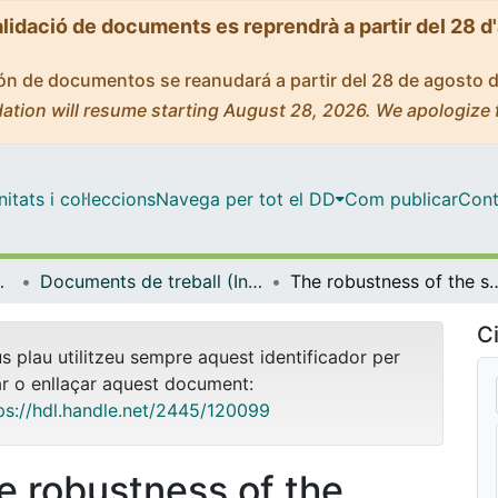
alidació de documents es reprendrà a partir del 28 d
ción de documentos se reanudará a partir del 28 de agosto 
ation will resume starting August 28, 2026. We apologize 
tats i col·leccions
Navega per tot el DD
Com publicar
Cont
onal i Pública (IREA)
Documents de treball (Institut de Recerca en Economia Aplicada Regional i Pública (IREA))
The robustness of the sovereign-bank interconnection: Evi
Ci
us plau utilitzeu sempre aquest identificador per
ar o enllaçar aquest document:
ps://hdl.handle.net/2445/120099
e robustness of the