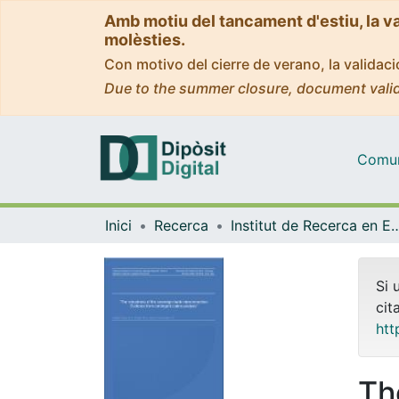
Amb motiu del tancament d'estiu, la v
molèsties.
Con motivo del cierre de verano, la valida
Due to the summer closure, document valid
Comuni
Inici
Recerca
Institut de Recerca en Economia Aplicada Regi
Si 
cit
htt
Th