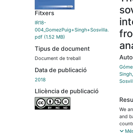
so
Fitxers
in
IR18-
004_GomezPuig+Singh+Sosvilla.
fr
pdf
(1.52 MB)
an
Tipus de document
Auto
Document de treball
Gómez
Data de publicació
Singh
2018
Sosvil
Llicència de publicació
Res
We an
and ba
count
conti
Més