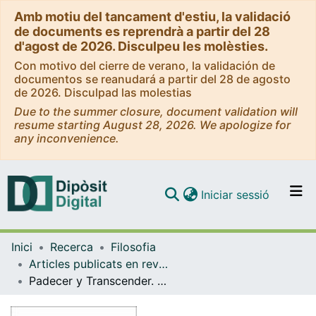
Amb motiu del tancament d'estiu, la validació
de documents es reprendrà a partir del 28
d'agost de 2026. Disculpeu les molèsties.
Con motivo del cierre de verano, la validación de
documentos se reanudará a partir del 28 de agosto
de 2026. Disculpad las molestias
Due to the summer closure, document validation will
resume starting August 28, 2026. We apologize for
any inconvenience.
(current)
Iniciar sessió
Comunitats i col·leccions
Inici
Recerca
Filosofia
Navega per tot el DD
Articles publicats en revistes (Filosofia)
Com publicar
Padecer y Transcender. La crítica de Zambrano al análisis heideggeriano del concepto de tiempo
Contacte