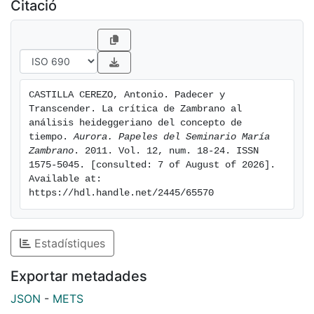
investigation), Zambrano said that it was linked to the
Citació
experience of dreaming. The purpose of this study is
to analyze the coincidences and divergences between
these two approaches and their theorical
consequences, focusing on some major works (Sein
und Zeit, El sueño creador and Los sueños y el
CASTILLA CEREZO, Antonio. Padecer y 
tiempo),but taking also as a reference other writings
Transcender. La crítica de Zambrano al 
of these authors
análisis heideggeriano del concepto de 
tiempo. 
Aurora. Papeles del Seminario María 
Zambrano
. 2011. Vol. 12, num. 18-24. ISSN 
1575-5045. [consulted: 7 of August of 2026]. 
Available at: 
https://hdl.handle.net/2445/65570
Estadístiques
Exportar metadades
JSON
-
METS