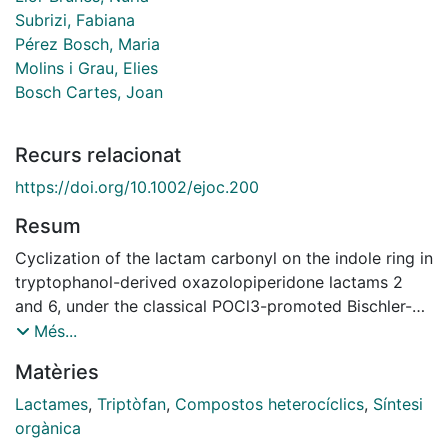
Subrizi, Fabiana
Pérez Bosch, Maria
Molins i Grau, Elies
Bosch Cartes, Joan
Recurs relacionat
https://doi.org/10.1002/ejoc.200
Resum
Cyclization of the lactam carbonyl on the indole ring in
tryptophanol-derived oxazolopiperidone lactams 2
and 6, under the classical POCl3-promoted Bischler-
Napieralski conditions and under neutral conditions via
Més...
the corresponding thiolactam, has been studied.
Matèries
Whereas tricyclic lactam 2 only leads to products
coming from an α-amidoalkylation process, bicyclic
Lactames
,
Triptòfan
,
Compostos heterocíclics
,
Síntesi
lactam 6 undergoes cyclization on the lactam
orgànica