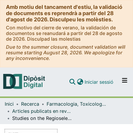
Amb motiu del tancament d'estiu, la validació
de documents es reprendrà a partir del 28
d'agost de 2026. Disculpeu les molèsties.
Con motivo del cierre de verano, la validación de
documentos se reanudará a partir del 28 de agosto
de 2026. Disculpad las molestias
Due to the summer closure, document validation will
resume starting August 28, 2026. We apologize for
any inconvenience.
(current)
Iniciar sessió
Comunitats i col·leccions
Inici
Recerca
Farmacologia, Toxicologia i Química Terapèutica
Navega per tot el DD
Articles publicats en revistes (Farmacologia, Toxicologia i Química Terapèutica)
Com publicar
Studies on the Regioselectivity of the Cyclization of Tryptophanol-Derived Oxazolopiperidone Lactams
Contacte