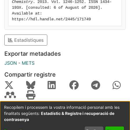
Chemistry
. 2013. Vol. 1246-1252. ISSN 1434-
193X. [consulted: 6 of August of 2026]. 
Available at: 
https://hdl.handle.net/2445/171749
Estadístiques
Exportar metadades
JSON
-
METS
Compartir registre
Recopilem i processem la vostra informació personal amb les
finalitats següents:
Estadístic & Registre i recuperació de
Coordinació:
CRAI UB
Avís legal
Metadades
subjectes a:
contrasenya
Configuració
Política de
Acord