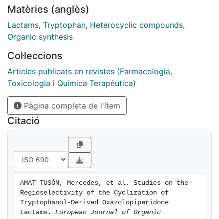
carbonyl, leading to the expected indolo[2,3-
Matèries (anglès)
a]quinolizidine derivatives.
Lactams
,
Tryptophan
,
Heterocyclic compounds
,
Organic synthesis
Col·leccions
Articles publicats en revistes (Farmacologia,
Toxicologia i Química Terapèutica)
Pàgina completa de l'ítem
Citació
AMAT TUSÓN, Mercedes, et al. Studies on the 
Regioselectivity of the Cyclization of 
Tryptophanol-Derived Oxazolopiperidone 
Lactams. 
European Journal of Organic 