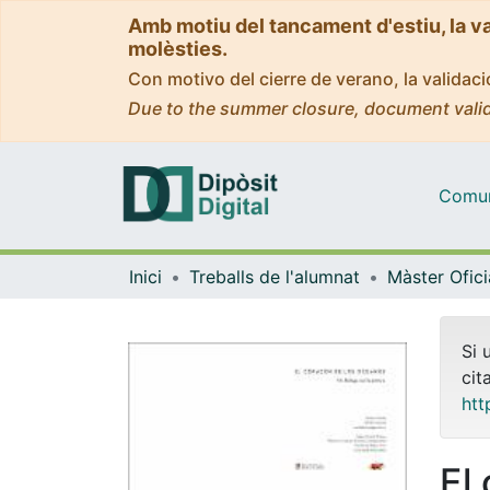
Amb motiu del tancament d'estiu, la v
molèsties.
Con motivo del cierre de verano, la valida
Due to the summer closure, document valid
Comuni
Inici
Treballs de l'alumnat
Si 
cit
htt
El