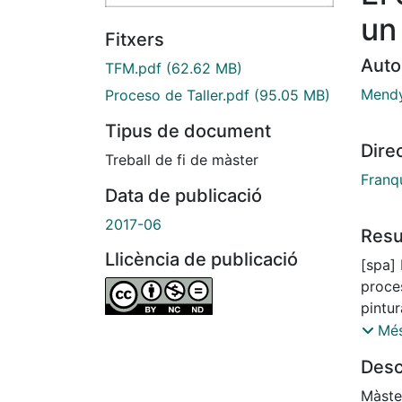
un
Fitxers
Auto
TFM.pdf
(62.62 MB)
Mendy
Proceso de Taller.pdf
(95.05 MB)
Tipus de document
Dire
Treball de fi de màster
Franq
Data de publicació
2017-06
Res
Llicència de publicació
[spa]
proces
pintur
innom
Més
inter
Desc
demás
por la
Màste