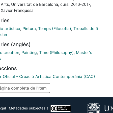
 es mi mirada artística que dibuja un devenir
 Arts, Universitat de Barcelona, curs: 2016-2017,
e.
: Xavier Franquesa
ries
ó artística
,
Pintura
,
Temps (Filosofia)
,
Treballs de fi
ster
ries (anglès)
ic creation
,
Painting
,
Time (Philosophy)
,
Master's
s
leccions
r Oficial - Creació Artística Contemporània (CAC)
gina completa de l'ítem
egal
Metadades subjectes a: