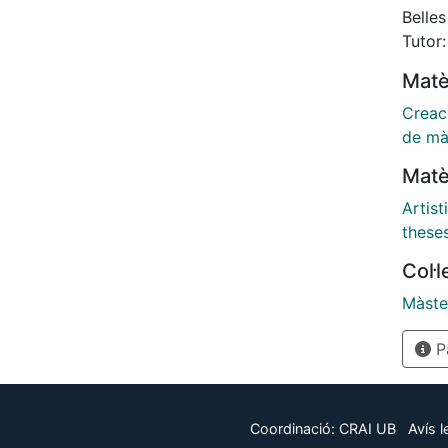
vacío,
Belles
posibl
Tutor
Matè
Creaci
de mà
Matè
Artist
these
Col·
Màste
Pà
Coordinació:
CRAI UB
Avís l