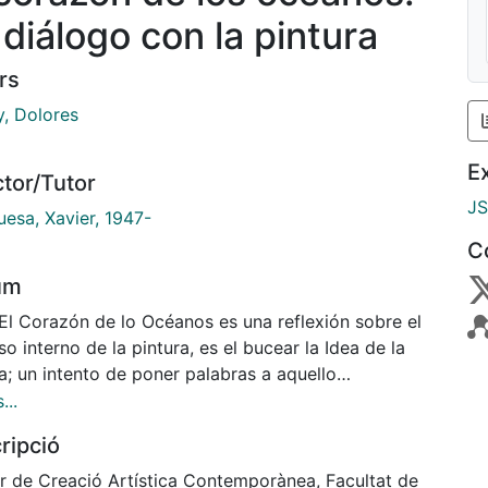
 diálogo con la pintura
rs
, Dolores
E
ctor/Tutor
J
uesa, Xavier, 1947-
C
um
 El Corazón de lo Océanos es una reflexión sobre el
o interno de la pintura, es el bucear la Idea de la
a; un intento de poner palabras a aquello
brable que devela la creación de una imagen. La
...
pretación de un color que comprende a todos los
ripció
 colores, la composición iconográfica influenciada
 ingravidez inconsciente, y el estar al umbral del
r de Creació Artística Contemporànea, Facultat de