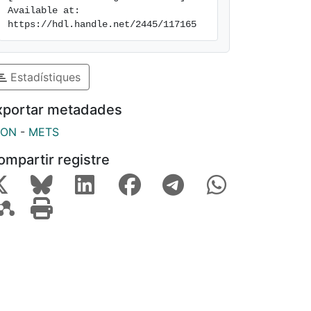
Available at: 
https://hdl.handle.net/2445/117165
Estadístiques
xportar metadades
SON
-
METS
ompartir registre