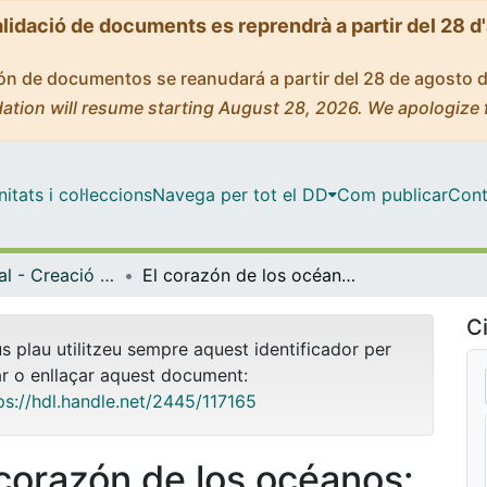
alidació de documents es reprendrà a partir del 28 d
ción de documentos se reanudará a partir del 28 de agosto 
ation will resume starting August 28, 2026. We apologize 
tats i col·leccions
Navega per tot el DD
Com publicar
Cont
Màster Oficial - Creació Artística Contemporània (CAC)
El corazón de los océanos: un diálogo con la pintura
Ci
us plau utilitzeu sempre aquest identificador per
ar o enllaçar aquest document:
ps://hdl.handle.net/2445/117165
 corazón de los océanos: